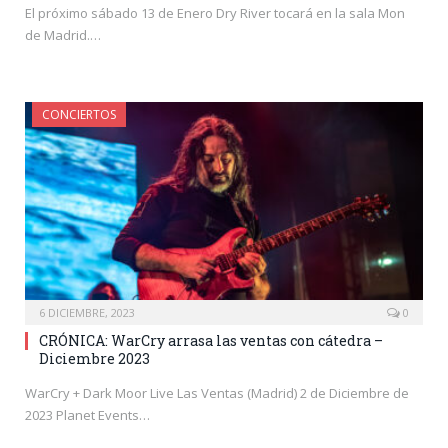
El próximo sábado 13 de Enero Dry River tocará en la sala Mon
de Madrid.…
CONCIERTOS
6 DICIEMBRE, 2023
0
CRÓNICA: WarCry arrasa las ventas con cátedra –
Diciembre 2023
WarCry + Dark Moor Live Las Ventas (Madrid) 2 de Diciembre de
2023 Planet Events…