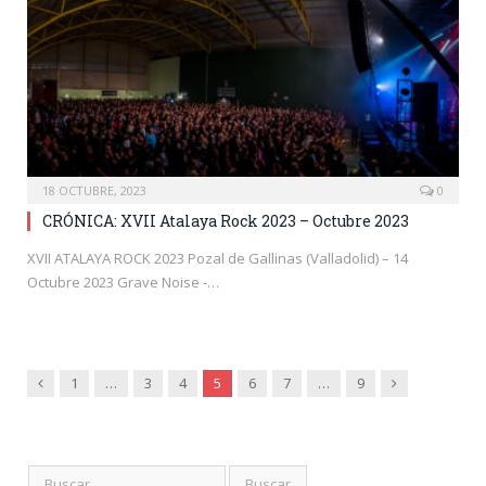
18 OCTUBRE, 2023
0
CRÓNICA: XVII Atalaya Rock 2023 – Octubre 2023
XVII ATALAYA ROCK 2023 Pozal de Gallinas (Valladolid) – 14
Octubre 2023 Grave Noise -…
Anterior
Siguiente
1
…
3
4
5
6
7
…
9