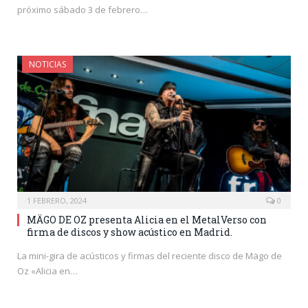
próximo sábado 3 de febrero…
NOTICIAS
1 FEBRERO, 2024
0
MÄGO DE OZ presenta Alicia en el MetalVerso con
firma de discos y show acústico en Madrid.
La mini-gira de acústicos y firmas del reciente disco de Mägo de
Oz «Alicia en…