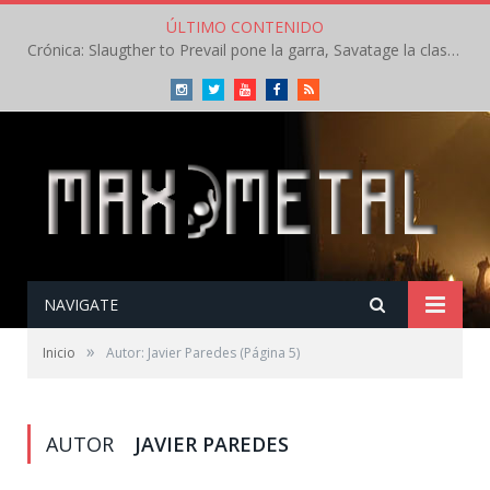
ÚLTIMO CONTENIDO
Crónica: Slaugther to Prevail pone la garra, Savatage la clase en la apertura del Leyendas del Rock – Miércoles – Agosto 2026
Instagram
Twitter
Youtube
Facebook
RSS
NAVIGATE
»
Inicio
Autor: Javier Paredes
(Página 5)
AUTOR
JAVIER PAREDES