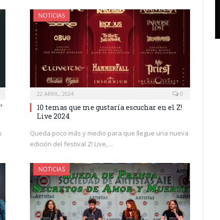
NOTICIAS
22 ABRIL, 2024
0
’
10 temas que me gustaría escuchar en el Z!
Live 2024
s
Queda poco más y medio para que llegue una nueva
edición del festival Z! Live,…
NOTICIAS