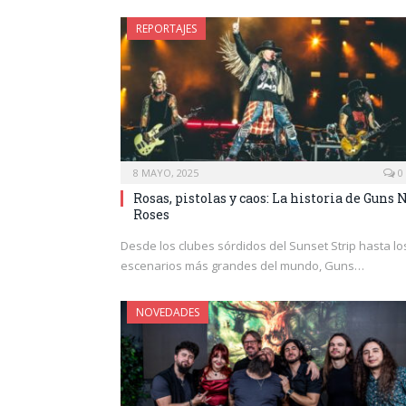
REPORTAJES
8 MAYO, 2025
0
Rosas, pistolas y caos: La historia de Guns N
Roses
Desde los clubes sórdidos del Sunset Strip hasta lo
escenarios más grandes del mundo, Guns…
NOVEDADES