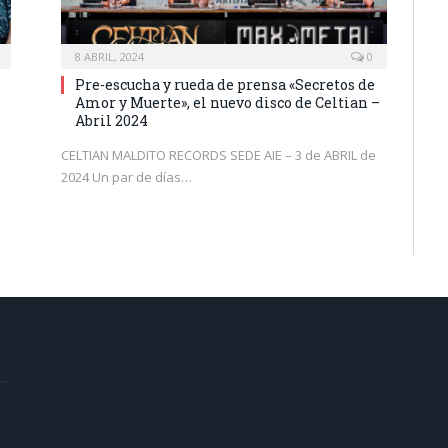
8 ABRIL, 2024
0
Pre-escucha y rueda de prensa «Secretos de
Amor y Muerte», el nuevo disco de Celtian –
Abril 2024
CELTIAN MALDITO RECORDS SEDE AIE – 3 de ABRIL de
2024 Un par de días…