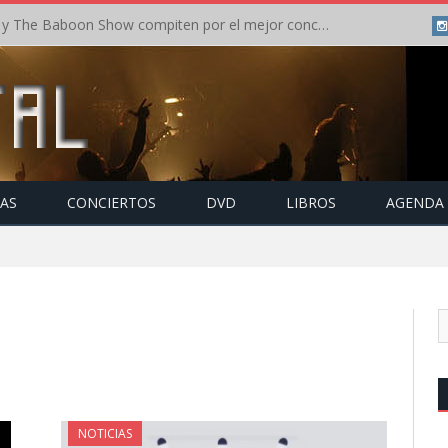
Crónica: In Flames y The Baboon Show compiten por el mejor concierto del día en el Leyendas del Rock – Viernes – Agosto 2026
TAS
CONCIERTOS
DVD
LIBROS
AGENDA
NOTICIAS