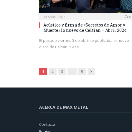
10 ABRIL, 2024
0
Acústico y firma de «Secretos de Amor y
Muerte» lo nuevo de Celtian – Abril 2024
El pasado viernes 5 de abril se publicaba el nuevo
disco de Celtian. Y ese…
Siguiente
1
2
3
…
9
ACERCA DE MAX METAL
Contacto
Equipo