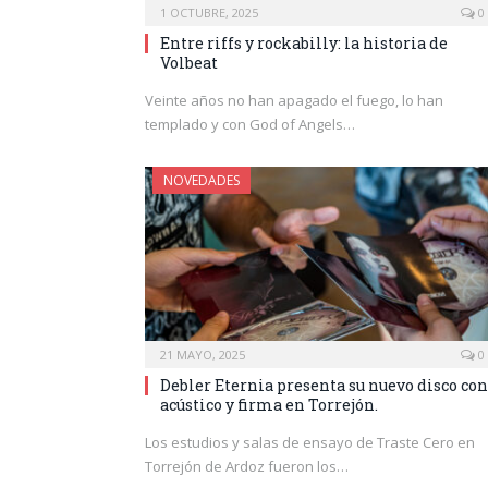
1 OCTUBRE, 2025
0
Entre riffs y rockabilly: la historia de
Volbeat
Veinte años no han apagado el fuego, lo han
templado y con God of Angels…
NOVEDADES
21 MAYO, 2025
0
Debler Eternia presenta su nuevo disco con
acústico y firma en Torrejón.
Los estudios y salas de ensayo de Traste Cero en
Torrejón de Ardoz fueron los…