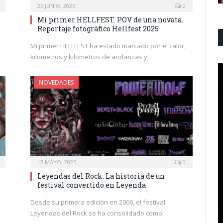
26 JUNIO, 2025
2
Mi primer HELLFEST. POV de una novata.
Reportaje fotográfico Hellfest 2025
Mi primer HELLFEST ha estado marcado por el calor,
kilometros y kilometros de andanzas y…
NOVEDADES
12 MAYO, 2025
0
Leyendas del Rock: La historia de un
festival convertido en Leyenda
Desde su primera edición en 2006, el festival
Leyendas del Rock se ha consolidado como…