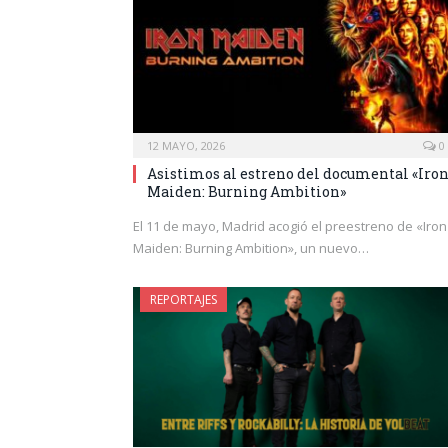
12 MAYO, 2026
0
Asistimos al estreno del documental «Iro
Maiden: Burning Ambition»
El 11 de mayo, Madrid acogió el preestreno de «Iron
Maiden: Burning Ambition», un nuevo…
REPORTAJES