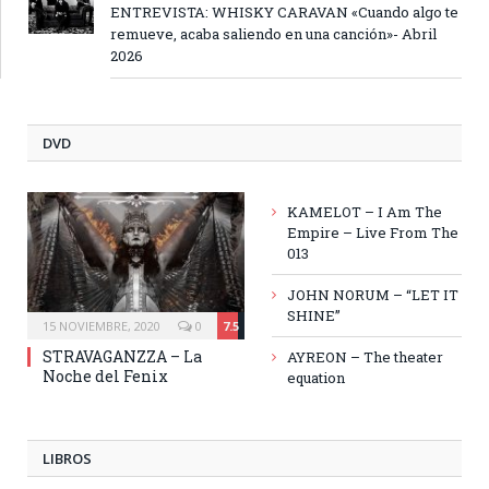
ENTREVISTA: WHISKY CARAVAN «Cuando algo te
remueve, acaba saliendo en una canción»- Abril
2026
DVD
KAMELOT – I Am The
Empire – Live From The
013
JOHN NORUM – “LET IT
SHINE”
15 NOVIEMBRE, 2020
0
7.5
STRAVAGANZZA – La
AYREON – The theater
Noche del Fenix
equation
LIBROS