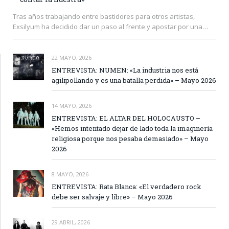
Tras años trabajando entre bastidores para otros artistas,
Exsilyum ha decidido dar un paso al frente y apostar por una…
22 MAYO, 2026
ENTREVISTA: NUMEN: «La industria nos está
agilipollando y es una batalla perdida» – Mayo 2026
14 MAYO, 2026
ENTREVISTA: EL ALTAR DEL HOLOCAUSTO –
«Hemos intentado dejar de lado toda la imaginería
religiosa porque nos pesaba demasiado» – Mayo
2026
8 MAYO, 2026
ENTREVISTA: Rata Blanca: «El verdadero rock
debe ser salvaje y libre» – Mayo 2026
29 ABRIL, 2026