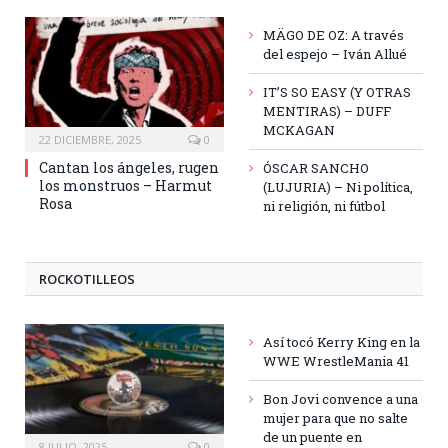
MÄGO DE OZ: A través
del espejo – Iván Allué
IT’S SO EASY (Y OTRAS
MENTIRAS) – DUFF
MCKAGAN
22 DICIEMBRE, 2025
0
Cantan los ángeles, rugen
ÓSCAR SANCHO
los monstruos – Harmut
(LUJURIA) – Ni política,
Rosa
ni religión, ni fútbol
ROCKOTILLEOS
Así tocó Kerry King en la
WWE WrestleMania 41
Bon Jovi convence a una
mujer para que no salte
de un puente en
8 JULIO, 2025
0