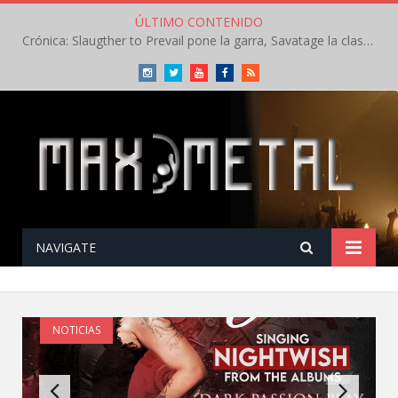
ÚLTIMO CONTENIDO
Crónica: Slaugther to Prevail pone la garra, Savatage la clase en la apertura del Leyendas del Rock – Miércoles – Agosto 2026
Instagram
Twitter
Youtube
Facebook
RSS
NAVIGATE
NOTICIAS
Crónica: Slaugther to Prevail pone la garra,