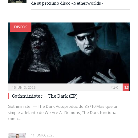
de su próximo disco «Netherworlds»
DISCOS
15 JUNIO, 2026
0
8.3
Gothminister — The Dark (EP)
Gothminister — The Dark Autoproducido 8.3/10 Más que un
simple adelanto de We Are All Demons, The Dark funciona
como…
11 JUNIO, 2026