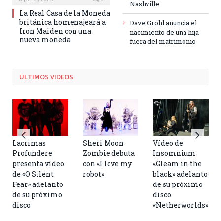
Nashville
La Real Casa de la Moneda
británica homenajeará a
Dave Grohl anuncia el
Iron Maiden con una
nacimiento de una hija
nueva moneda
fuera del matrimonio
ÚLTIMOS VIDEOS
Lacrimas
Sheri Moon
Vídeo de
Profundere
Zombie debuta
Insomnium
presenta vídeo
con «I love my
«Gleam in the
de «O Silent
robot»
black» adelanto
Fear» adelanto
de su próximo
de su próximo
disco
disco
«Netherworlds»