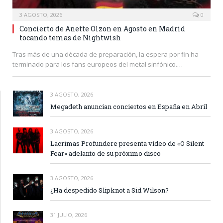
3 AGOSTO, 2026
0
Concierto de Anette Olzon en Agosto en Madrid
tocando temas de Nightwish
Tras más de una década de preparación, la espera por fin ha
terminado para los fans europeos del metal sinfónico.…
3 AGOSTO, 2026
Megadeth anuncian conciertos en España en Abril
3 AGOSTO, 2026
Lacrimas Profundere presenta vídeo de «O Silent
Fear» adelanto de su próximo disco
3 AGOSTO, 2026
¿Ha despedido Slipknot a Sid Wilson?
31 JULIO, 2026