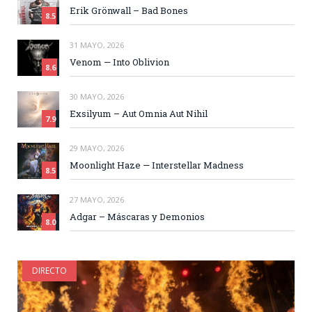
Erik Grönwall – Bad Bones
8.5
31 MAYO, 2026
Venom — Into Oblivion
8.6
30 MAYO, 2026
Exsilyum – Aut Omnia Aut Nihil
7.9
29 MAYO, 2026
Moonlight Haze — Interstellar Madness
8.5
27 MAYO, 2026
Adgar – Máscaras y Demonios
8.0
DIRECTO