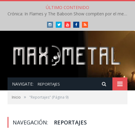
ÚLTIMO CONTENIDO
Crónica: In Flames y The Baboon Show compiten por el mejor concierto del día en el Leyendas del Rock – Viernes – Agosto 2026
Instagram
Twitter
Youtube
Facebook
RSS
NAVIGATE:
REPORTAJES
»
Inicio
"Reportajes"
(Página 9)
NAVEGACIÓN:
REPORTAJES