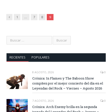
Anterior
1
…
7
8
9
RECIENTES
POPULARES
8 AGOSTO, 2026
0
Crónica: In Flames y The Baboon Show
compiten por el mejor concierto del día en el
Leyendas del Rock – Viernes – Agosto 2026
7 AGOSTO, 2026
0
Crónica: Arch Enemy brilla en la segunda
jornada del Leyendas del Rock – Jueves –