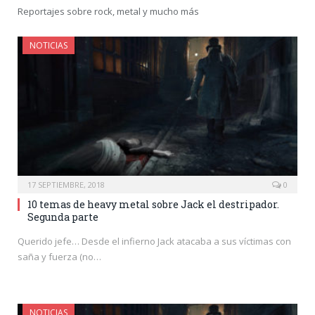
Reportajes sobre rock, metal y mucho más
NOTICIAS
17 SEPTIEMBRE, 2018
0
10 temas de heavy metal sobre Jack el destripador.
Segunda parte
Querido jefe… Desde el infierno Jack atacaba a sus víctimas con
saña y fuerza (no…
NOTICIAS