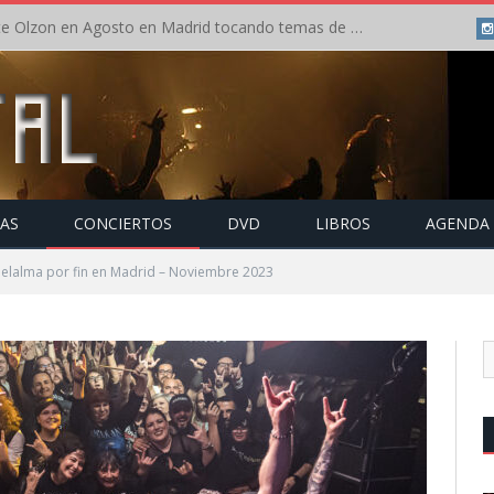
Concierto de Anette Olzon en Agosto en Madrid tocando temas de Nightwish
TAS
CONCIERTOS
DVD
LIBROS
AGENDA
elalma por fin en Madrid – Noviembre 2023