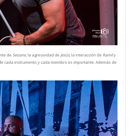
ante de
Seoane
, la agresividad de
Jesús
, la interacción de
Ramil
y
e cada instrumento y cada miembro es importante. Además de