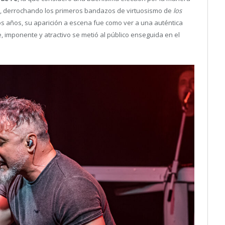
a, derrochando los primeros bandazos de virtuosismo de
los
os años, su aparición a escena fue como ver a una auténtica
e, imponente y atractivo se metió al público enseguida en el