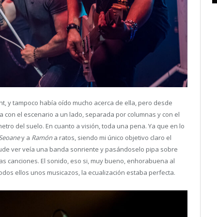
t, y tampoco había oído mucho acerca de ella, pero desde
la con el escenario a un lado, separada por columnas y con el
tro del suelo. En cuanto a visión, toda una pena. Ya que en lo
Seoane
y a
Ramón
a ratos, siendo mi único objetivo claro el
pude ver veía una banda sonriente y pasándoselo pipa sobre
as canciones. El sonido, eso si, muy bueno, enhorabuena al
odos ellos unos musicazos, la ecualización estaba perfecta.