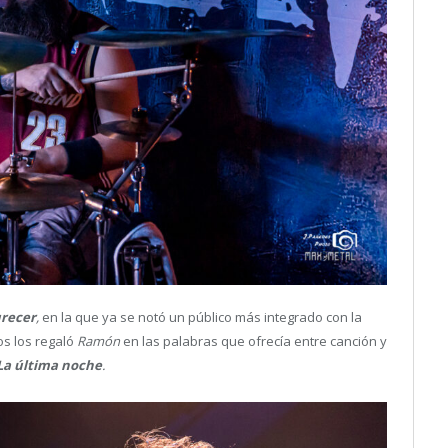
urecer
,
en la que ya se notó un público más integrado con la
s los regaló
Ramón
en las palabras que ofrecía entre canción y
La última noche
.