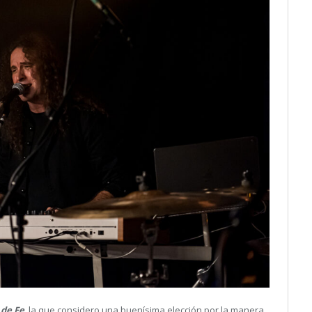
 de Fe
, la que considero una buenísima elección por la manera