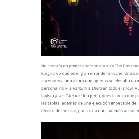
No conocía en primera persona la sala The Bassmen
luego creo que es el gran error de la noche. Una sa
escenario a una altura que apenas se elevaba un me
personal no vi a
Ramil
ni a
David
en todo el show. A
bajista
Jesús Cámara
. Una pena, pues lo poco que 
las tablas, además de una ejecución impecable de l
técnico de mezclar, pues creo que, además de ser t