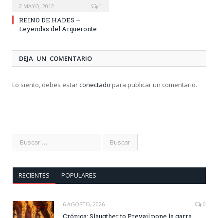
2 MAYO, 2012
1
REINO DE HADES –
Leyendas del Arqueronte
DEJA UN COMENTARIO
Lo siento, debes estar
conectado
para publicar un comentario.
RECIENTES
POPULARES
6 AGOSTO, 2026
0
Crónica: Slaugther to Prevail pone la garra,