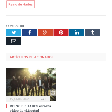
Reino de Hades
COMPARTIR
Twitter
Facebook
Google+
Pinterest
LinkedIn
Tumblr
Email
ARTÍCULOS RELACIONADOS
15 JUNIO, 2022
0
REINO DE HADES estrena
vídeo de «Libertad