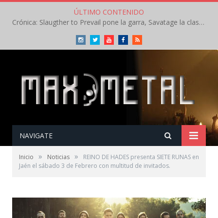
ÚLTIMO CONTENIDO
Crónica: Slaugther to Prevail pone la garra, Savatage la clase en la apertura del Leyendas del Rock – Miércoles – Agosto 2026
Instagram
Twitter
Youtube
Facebook
RSS
NAVIGATE
»
»
Inicio
Noticias
REINO DE HADES presenta SIETE RUNAS en
Jaén el sábado 3 de Febrero con multitud de invitados.