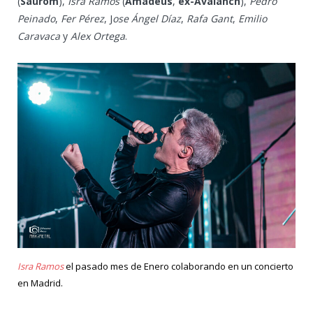
(
Saurom
),
Isra Ramos
(
Amadeus
,
ex-Avalanch
),
Pedro
Peinado
,
Fer Pérez
, J
ose Ángel Díaz
,
Rafa Gant
,
Emilio
Caravaca
y
Alex Ortega
.
Isra Ramos
el pasado mes de Enero colaborando en un concierto
en Madrid.