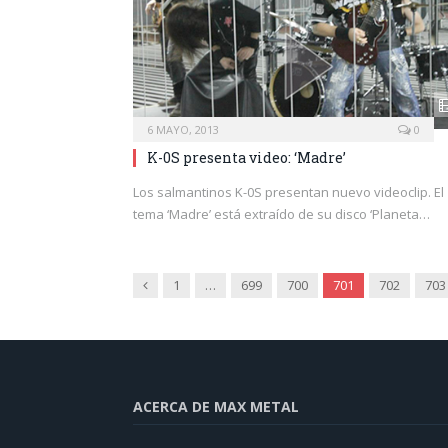
6 MAYO, 2013
0
K-0S presenta video: ‘Madre’
Los salmantinos K-0S presentan nuevo videoclip. El
tema ‘Madre’ está extraído de su disco ‘Planeta…
Anterior
1
…
699
700
701
702
703
ACERCA DE MAX METAL