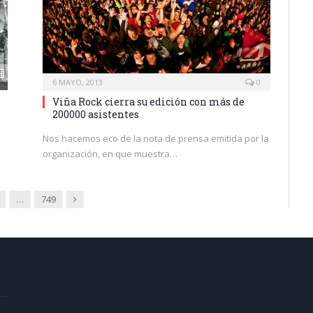
6 MAYO, 2013
0
Viña Rock cierra su edición con más de
200000 asistentes
Nos hacemos eco de la nota de prensa emitida por la
organización, en que muestra…
Siguiente
…
749