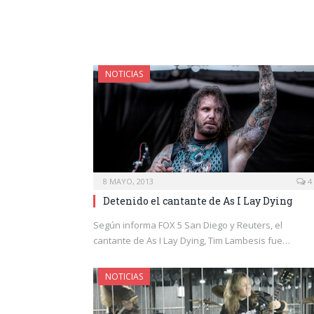
NOTICIAS
8 MAYO, 2013
4
Detenido el cantante de As I Lay Dying
Según informa FOX 5 San Diego y Reuters, el
cantante de As I Lay Dying, Tim Lambesis fue…
NOTICIAS