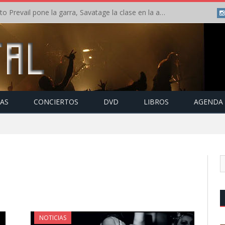
Crónica: Slaugther to Prevail pone la garra, Savatage la clase en la apertura del Leyendas del Rock – Miércoles – Agosto 2026
TAS
CONCIERTOS
DVD
LIBROS
AGENDA
NOTICIAS