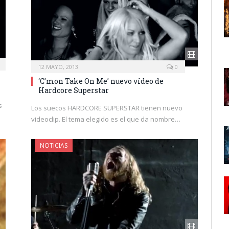
12 MAYO, 2013
0
‘C’mon Take On Me’ nuevo vídeo de
Hardcore Superstar
s
Los suecos HARDCORE SUPERSTAR tienen nuevo
videoclip. El tema elegido es el que da nombre…
NOTICIAS