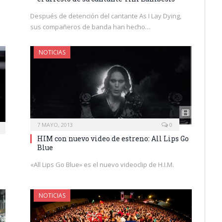
Después de detención del cantante As I Lay Dying,
sus compañeros de banda han hecho…
NOTICIAS
7 MAYO, 2013
0
HIM con nuevo video de estreno: All Lips Go
Blue
«All Lips Go Blue» es el nuevo videoclip de H.I.M.
NOTICIAS