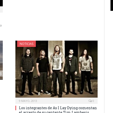
ta
NOTICIAS
9 MAYO, 2013
0
Los integrantes de As I Lay Dying comentan
el arresto de su cantante Tim Lambesis