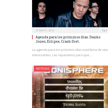
13 MAYO, 2013
0
Agenda para los próximos días: Danko
Jones, Eclipse, Crash Diet..
La agenda para los próximos días está llena de cita
interesantes. Las repasamos para que…
NOTICIAS