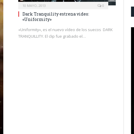
10 MAYO, 2013
0
Dark Tranquility estrena video:
«Uniformity»
«Uniformity», es el nuevo vídeo de los suecos DARK
TRANQUILLITY. El clip fue grabado el…