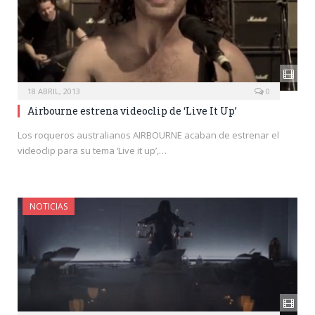
18 ABRIL, 2013
0
Airbourne estrena videoclip de ‘Live It Up’
Los roqueros australianos AIRBOURNE acaban de estrenar el
videoclip para su tema ‘Live it up’,…
NOTICIAS