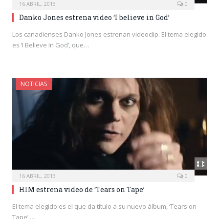
16 ABRIL, 2013
0
Danko Jones estrena video ‘I believe in God’
Los canadienses Danko Jones estrenan videoclip. El tema elegido
es ‘I Believe In God’, que…
NOTICIAS
16 ABRIL, 2013
0
HIM estrena video de ‘Tears on Tape’
El tema elegido es el que da título a su nuevo álbum, ‘Tears on
Tape’,…