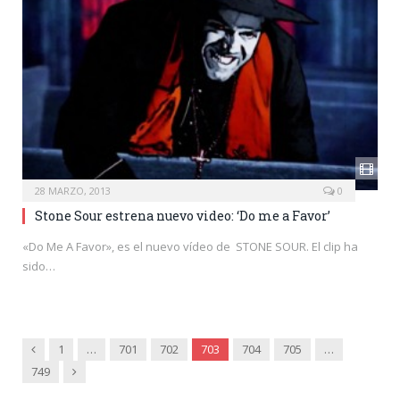
28 MARZO, 2013
0
Stone Sour estrena nuevo video: ‘Do me a Favor’
«Do Me A Favor», es el nuevo vídeo de STONE SOUR. El clip ha
sido…
Anterior
1
…
701
702
703
704
705
…
Siguiente
749