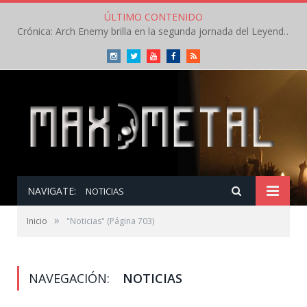
ÚLTIMO CONTENIDO
Crónica: Arch Enemy brilla en la segunda jornada del Leyendas del Rock – Jueves – Agosto 2026
Instagram
Twitter
Youtube
Facebook
RSS
NAVIGATE:
NOTICIAS
»
Inicio
"Noticias"
(Página 703)
NAVEGACIÓN:
NOTICIAS