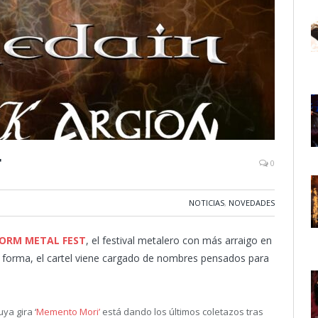
T
0
NOTICIAS
,
NOVEDADES
ORM METAL FEST
, el festival metalero con más arraigo en
ra forma, el cartel viene cargado de nombres pensados para
cuya gira ‘
Memento Mori’
está dando los últimos coletazos tras