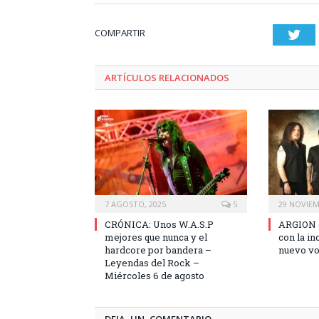
COMPARTIR
Twi
ARTÍCULOS RELACIONADOS
7 AGOSTO, 2025
5
29 NOVIEM
CRÓNICA: Unos W.A.S.P
ARGION e
mejores que nunca y el
con la i
hardcore por bandera –
nuevo vo
Leyendas del Rock –
Miércoles 6 de agosto