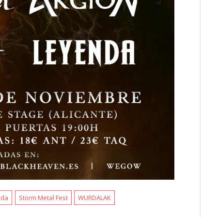
nda
Storm Metal Fest
WURDALAK