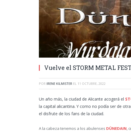
Vuelve el STORM METAL FES
POR
IRENE KILMISTER
EL
11 OCTUBRE, 2022
Un año más, la ciudad de Alicante acogerá el
ST
la capital alicantina. Y como no podía ser de ot
el disfrute de los fans de la ciudad.
A la cabeza tenemos a los abulenses
DÜNEDAIN
, 