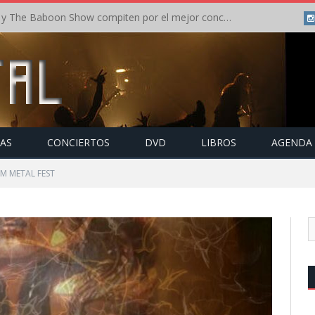
Crónica: In Flames y The Baboon Show compiten por el mejor concierto del día en el Leyendas del Rock – Viernes – Agosto 2026
TAS
CONCIERTOS
DVD
LIBROS
AGENDA
RM METAL FEST