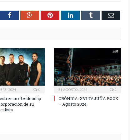
tter
Facebook
Google+
Pinterest
LinkedIn
Tumblr
Email
BRE, 2024
0
31 AGOSTO, 2024
0
strenan el videoclip
CRÓNICA: XVI TAJUÑA ROCK
ncorporación de su
– Agosto 2024
calista