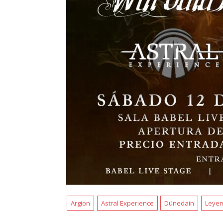
Argion
Astral Experience
Dünedain
Leye