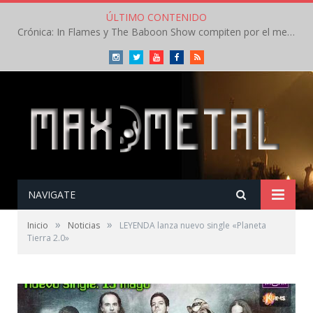
ÚLTIMO CONTENIDO
Crónica: In Flames y The Baboon Show compiten por el mejor concierto del día en el Leyendas del Rock – Viernes – Agosto 2026
Instagram
Twitter
Youtube
Facebook
RSS
NAVIGATE
»
»
Inicio
Noticias
LEYENDA lanza nuevo single «Planeta
Tierra 2.0»