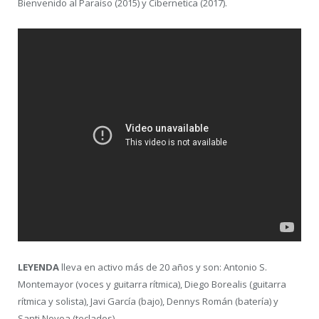
Bienvenido al Paraíso (2015) y Cibernetica (2017).
LEYENDA
lleva en activo más de 20 años y son: Antonio S.
Montemayor (voces y guitarra rítmica), Diego Borealis (guitarra
rítmica y solista), Javi García (bajo), Dennys Román (batería) y
Santi Novoa (teclados).