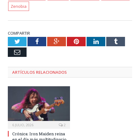
Zenobia
COMPARTIR
Twitter
Facebook
Google+
Pinterest
LinkedIn
Tumblr
Email
ARTÍCULOS RELACIONADOS
6 JULIO, 2026
2
Crónica: Iron Maiden reina
en el día más multitudinario