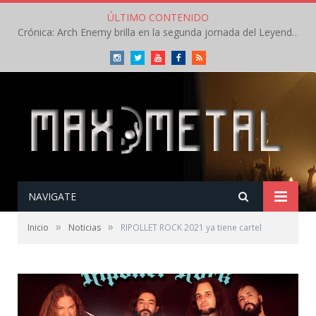
ÚLTIMO CONTENIDO
Crónica: Arch Enemy brilla en la segunda jornada del Leyendas del Rock – Jueves – Agosto 2026
Instagram
Twitter
Youtube
Facebook
RSS
NAVIGATE
»
»
Inicio
Noticias
RIPOLLET ROCK 2021 ya tiene cartel