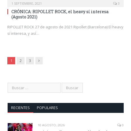
1 SEPTIEMBRE, 2021
3
CRÓNICA: RIPOLLET ROCK, el heavy sí interesa
(Agosto 2021)
RIPOLLET ROCK 27 de agosto de 2021 Ripollet (Barcelona) El heavy
sí interesa, y así…
Siguiente
1
2
3
RECIENTES
POPULARES
10 AGOSTO, 2026
0