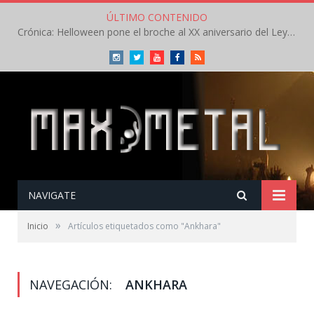
ÚLTIMO CONTENIDO
Crónica: Helloween pone el broche al XX aniversario del Leyendas del Rock – Sábado – Agosto 2026
Instagram
Twitter
Youtube
Facebook
RSS
NAVIGATE
»
Inicio
Artículos etiquetados como "Ankhara"
NAVEGACIÓN:
ANKHARA