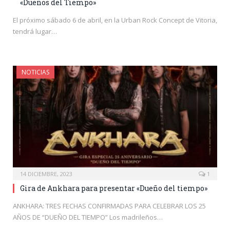
«Dueños del Tiempo»
El próximo sábado 6 de abril, en la Urban Rock Concept de Vitoria,
tendrá lugar…
NOTICIAS
14 DICIEMBRE, 2023
1
Gira de Ankhara para presentar «Dueño del tiempo»
ANKHARA: TRES FECHAS CONFIRMADAS PARA CELEBRAR LOS 25
AÑOS DE “DUEÑO DEL TIEMPO” Los madrileños…