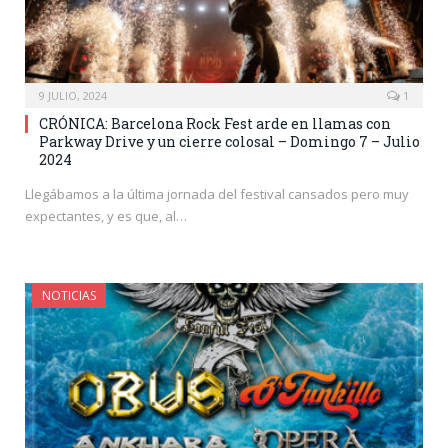
9 JULIO, 2024
1
CRÓNICA: Barcelona Rock Fest arde en llamas con
Parkway Drive y un cierre colosal – Domingo 7 – Julio
2024
Llegábamos a la última jornada del festival cansados pero muy
expectantes, y es que, al…
NOTICIAS