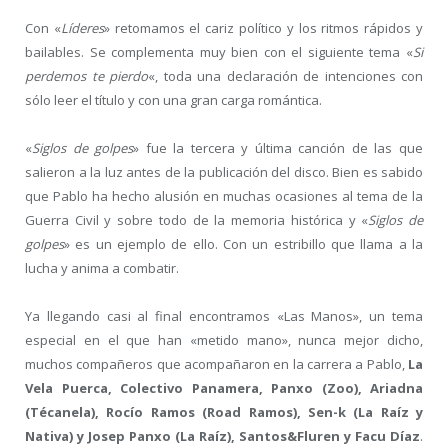
Con «
Líderes
» retomamos el cariz político y los ritmos rápidos y
bailables. Se complementa muy bien con el siguiente tema «
Si
perdemos te pierdo
«, toda una declaración de intenciones con
sólo leer el título y con una gran carga romántica.
«
Siglos de golpes
» fue la tercera y última canción de las que
salieron a la luz antes de la publicación del disco. Bien es sabido
que Pablo ha hecho alusión en muchas ocasiones al tema de la
Guerra Civil y sobre todo de la memoria histórica y «
Siglos de
golpes
» es un ejemplo de ello. Con un estribillo que llama a la
lucha y anima a combatir.
Ya llegando casi al final encontramos «Las Manos», un tema
especial en el que han «metido mano», nunca mejor dicho,
muchos compañeros que acompañaron en la carrera a Pablo,
La
Vela Puerca, Colectivo Panamera, Panxo (Zoo), Ariadna
(Técanela), Rocío Ramos (Road Ramos), Sen-k (La Raíz y
Nativa) y Josep Panxo (La Raíz), Santos&Fluren y Facu Díaz
.