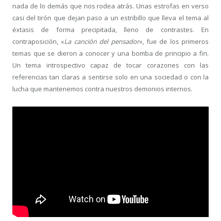
nada de lo demás que nos rodea atrás. Unas estrofas en verso
casi del tirón que dejan paso a un estribillo que lleva el tema al
éxtasis de forma precipitada, lleno de contrastes. En
contraposición, «
La canción del pensador
«, fue de los primeros
temas que se dieron a conocer y una bomba de principio a fin.
Un tema introspectivo capaz de tocar corazones con las
referencias tan claras a sentirse solo en una sociedad o con la
lucha que mantenemos contra nuestros demonios internos.