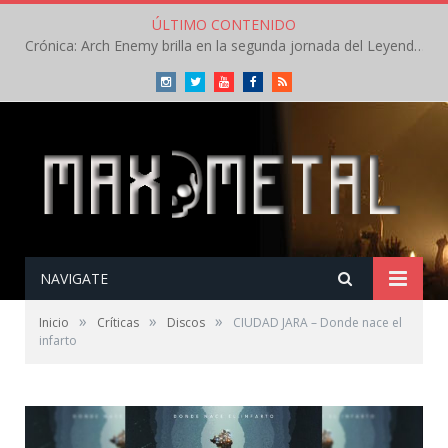
ÚLTIMO CONTENIDO
Crónica: Arch Enemy brilla en la segunda jornada del Leyendas del Rock – Jueves – Agosto 2026
Instagram
Twitter
Youtube
Facebook
RSS
NAVIGATE
»
»
»
Inicio
Críticas
Discos
CIUDAD JARA – Donde nace el
infarto