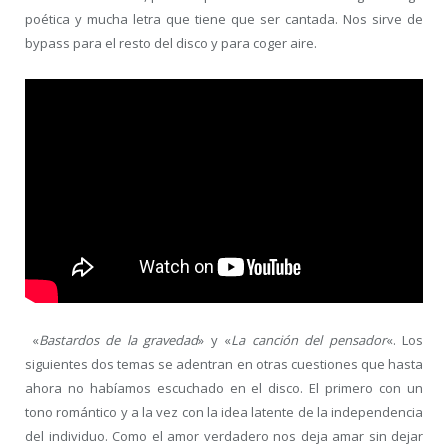
poética y mucha letra que tiene que ser cantada. Nos sirve de
bypass para el resto del disco y para coger aire.
«
Bastardos de la gravedad
» y «
La canción del pensador
«. Los
siguientes dos temas se adentran en otras cuestiones que hasta
ahora no habíamos escuchado en el disco. El primero con un
tono romántico y a la vez con la idea latente de la independencia
del individuo. Como el amor verdadero nos deja amar sin dejar