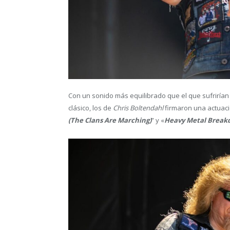
Con un sonido más equilibrado que el que sufrirían 
clásico, los de
Chris Boltendahl
firmaron una actuaci
(The Clans Are Marching)
” y «
Heavy Metal Brea