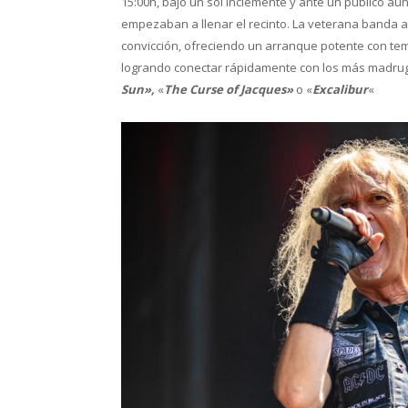
15:00h, bajo un sol inclemente y ante un público aú
empezaban a llenar el recinto. La veterana banda 
convicción, ofreciendo un arranque potente con te
logrando conectar rápidamente con los más madru
Sun»,
«
The Curse of Jacques»
o «
Excalibur
«