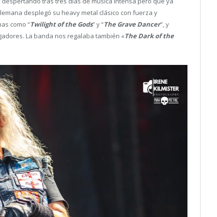
n despertando tras tres días de música intensa pero que ya
alemana desplegó su heavy metal clásico con fuerza y
mas como “
Twilight of the Gods
” y “
The Grave Dancer
”, y
gadores. La banda nos regalaba también «
The Dark of the