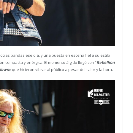
otras bandas ese día, y una puesta en escena fiel a su estilo
ón compacta y enérgica. El momento álgido llegó con “
Rebellion
kdown
» que hicieron vibrar al público a pesar del calor y la hora.