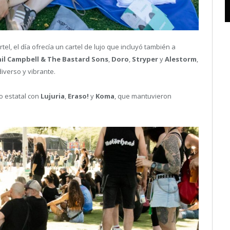
l, el día ofrecía un cartel de lujo que incluyó también a
hil Campbell & The Bastard Sons
,
Doro
,
Stryper
y
Alestorm
,
iverso y vibrante.
to estatal con
Lujuria
,
Eraso!
y
Koma
, que mantuvieron