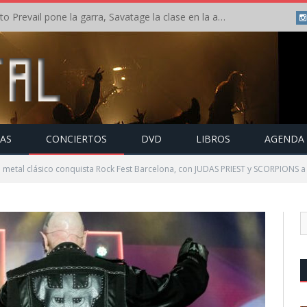
Crónica: Slaugther to Prevail pone la garra, Savatage la clase en la apertura del Leyendas del Rock – Miércoles – Agosto 2026
TAS
CONCIERTOS
DVD
LIBROS
AGENDA
 metal clásico conquista Rock Fest Barcelona, con JUDAS PRIEST y SCORPIONS a