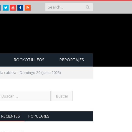
Instagram
Twitter
Youtube
Facebook
RSS
ROCKOTILLEOS
REPORTAJES
 la cabeza – Domingo 29 (Junio 2025)
RECIENTES
POPULARES