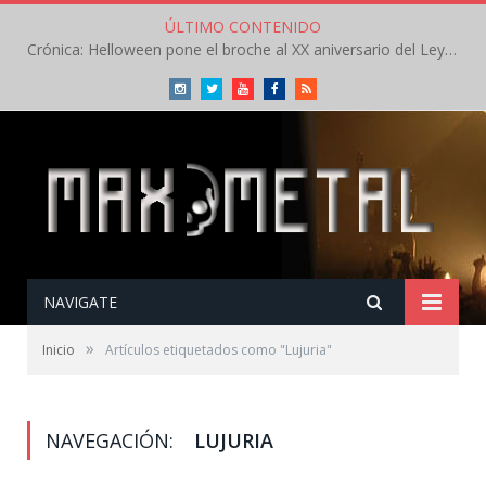
ÚLTIMO CONTENIDO
Crónica: Helloween pone el broche al XX aniversario del Leyendas del Rock – Sábado – Agosto 2026
Instagram
Twitter
Youtube
Facebook
RSS
NAVIGATE
»
Inicio
Artículos etiquetados como "Lujuria"
NAVEGACIÓN:
LUJURIA