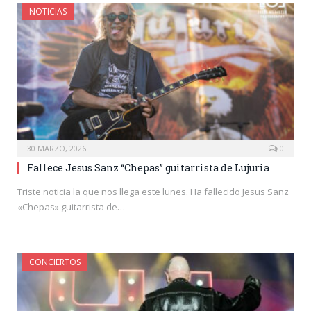
NOTICIAS
30 MARZO, 2026
0
Fallece Jesus Sanz “Chepas” guitarrista de Lujuria
Triste noticia la que nos llega este lunes. Ha fallecido Jesus Sanz
«Chepas» guitarrista de…
CONCIERTOS