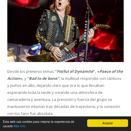
Desde los primeros temas
“
Fistful of Dynamite
”, «
Paece of the
Action
«,
y
“
Bad to de bone”
, la multitud respondió con cánticos
y puños en alto, dejando claro que era lo que llevaban
esperando toda la tarde y creando una atmósfera de
camaradería y aventura. La precisión y fuerza del grupo se
mantuvieron intactas tras décadas de trayectoria, y la conexión
con los fans fue absoluta.
Esta web usa cookies para mejorar la experiencia de
Aceptar
usuario
Más Info