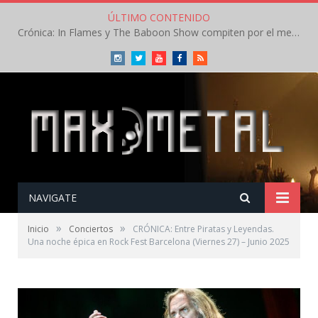
ÚLTIMO CONTENIDO
Crónica: Arch Enemy brilla en la segunda jornada del Leyendas del Rock – Jueves – Agosto 2026
Instagram
Twitter
Youtube
Facebook
RSS
NAVIGATE
»
»
Inicio
Conciertos
CRÓNICA: Entre Piratas y Leyendas.
Una noche épica en Rock Fest Barcelona (Viernes 27) – Junio 2025