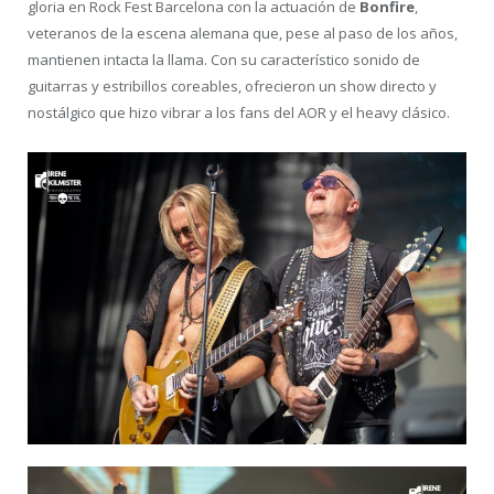
gloria en Rock Fest Barcelona con la actuación de
Bonfire
,
veteranos de la escena alemana que, pese al paso de los años,
mantienen intacta la llama. Con su característico sonido de
guitarras y estribillos coreables, ofrecieron un show directo y
nostálgico que hizo vibrar a los fans del AOR y el heavy clásico.