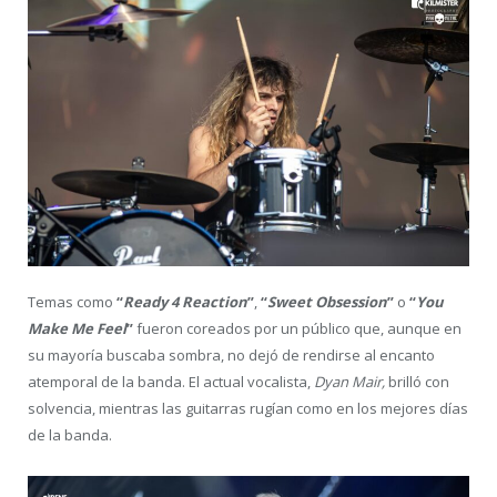
Temas como
“
Ready 4 Reaction
”
,
“
Sweet Obsession
”
o
“
You
Make Me Feel
”
fueron coreados por un público que, aunque en
su mayoría buscaba sombra, no dejó de rendirse al encanto
atemporal de la banda. El actual vocalista,
Dyan Mair,
brilló con
solvencia, mientras las guitarras rugían como en los mejores días
de la banda.