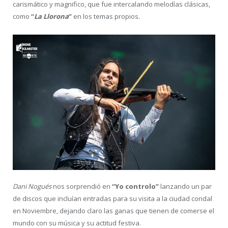
carismático y magnifico, que fue intercalando melodías clásicas,
como
“
La Llorona
”
en los temas propios.
Dani Nogués
nos sorprendió en
“Yo controlo”
lanzando un par
de discos que incluían entradas para su visita a la ciudad condal
en Noviembre, dejando claro las ganas que tienen de comerse el
mundo con su música y su actitud festiva.