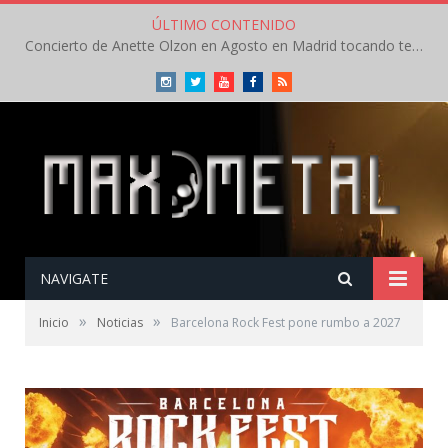
ÚLTIMO CONTENIDO
Concierto de Anette Olzon en Agosto en Madrid tocando temas de Nightwish
Instagram
Twitter
Youtube
Facebook
RSS
NAVIGATE
»
»
Inicio
Noticias
Barcelona Rock Fest pone rumbo a 2027