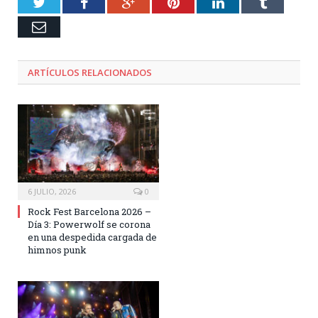
Twitter
Facebook
Google+
Pinterest
LinkedIn
Tumblr
Email
ARTÍCULOS RELACIONADOS
6 JULIO, 2026
0
Rock Fest Barcelona 2026 –
Día 3: Powerwolf se corona
en una despedida cargada de
himnos punk