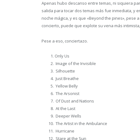
Apenas hubo descanso entre temas, ni siquiera para 
salida para tocar dos temas más fue inmediata, y e
noche mágica, y es que «Beyond the pines», pese a
concierto, puede que explote su vena más intimista
Pese a eso, conciertazo.
Only Us
Image of the Invisible
Silhouette
Just Breathe
Yellow Belly
The Arsonist
Of Dust and Nations
At the Last
Deeper Wells
The Artist in the Ambulance
Hurricane
Stare at the Sun