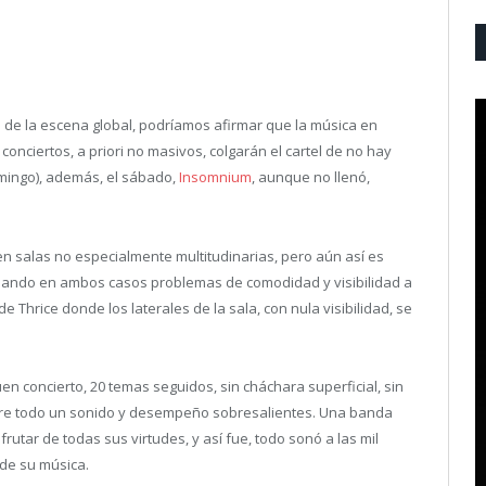
o de la escena global, podríamos afirmar que la música en
conciertos, a priori no masivos, colgarán el cartel de no hay
omingo), además, el sábado,
Insomnium
, aunque no llenó,
n salas no especialmente multitudinarias, pero aún así es
usando en ambos casos problemas de comodidad y visibilidad a
 Thrice donde los laterales de la sala, con nula visibilidad, se
 concierto, 20 temas seguidos, sin cháchara superficial, sin
bre todo un sonido y desempeño sobresalientes. Una banda
utar de todas sus virtudes, y así fue, todo sonó a las mil
 de su música.