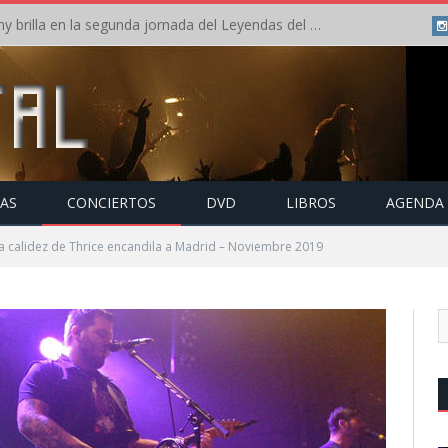
Crónica: Arch Enemy brilla en la segunda jornada del Leyendas del Rock – Jueves – Agosto 2026
TAS
CONCIERTOS
DVD
LIBROS
AGENDA
 calidez de Thrice encandila a Madrid – Noviembre 2019