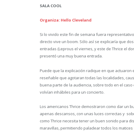
SALA COOL
Organiza: Hello Cleveland
Si lo vivido este fin de semana fuera representativ
directo vive un boom. Sólo así se explicaría que dos 
entradas (Leprous el viernes, y este de Thrice el d
presentó una muy buena entrada.
Puede que la explicación radique en que actuaron e
reseñable que agotaran todas las localidades, ca
buena parte de la audiencia, sobre todo en el caso de
volvían inhábiles para un concierto.
Los americanos Thrice demostraron como dar un buen
apenas descansos, con unas luces correctas y so
como Thrice necesita tener un buen sonido para disfr
maravillas, permitiendo paladear todos los matices