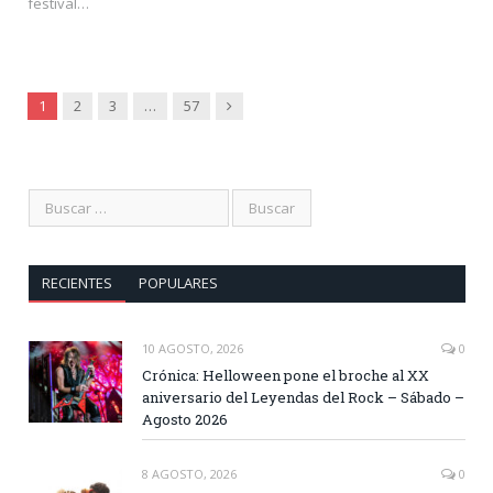
festival…
Siguiente
1
2
3
…
57
RECIENTES
POPULARES
10 AGOSTO, 2026
0
Crónica: Helloween pone el broche al XX
aniversario del Leyendas del Rock – Sábado –
Agosto 2026
8 AGOSTO, 2026
0