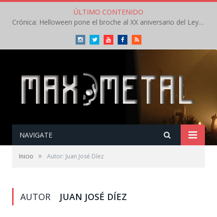
ÚLTIMO CONTENIDO
Crónica: In Flames y The Baboon Show compiten por el mejor concierto del día en el Leyendas del Rock – Viernes – Agosto 2026
Instagram
Twitter
Youtube
Facebook
RSS
NAVIGATE
»
Inicio
Autor: Juan José Díez
AUTOR
JUAN JOSÉ DÍEZ