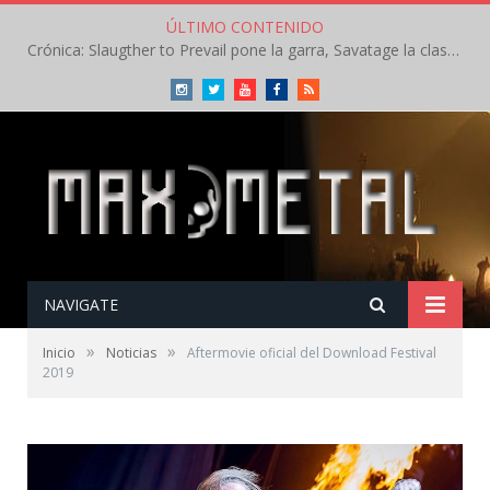
ÚLTIMO CONTENIDO
Crónica: Slaugther to Prevail pone la garra, Savatage la clase en la apertura del Leyendas del Rock – Miércoles – Agosto 2026
Instagram
Twitter
Youtube
Facebook
RSS
NAVIGATE
»
»
Inicio
Noticias
Aftermovie oficial del Download Festival
2019