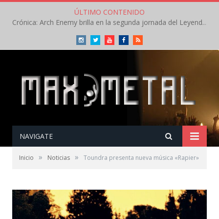
ÚLTIMO CONTENIDO
Crónica: Arch Enemy brilla en la segunda jornada del Leyendas del Rock – Jueves – Agosto 2026
Instagram
Twitter
Youtube
Facebook
RSS
NAVIGATE
»
»
Inicio
Noticias
Toundra presenta nueva música «Rapier»