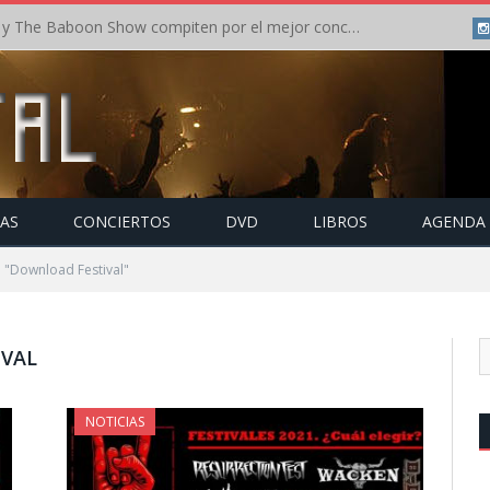
Crónica: In Flames y The Baboon Show compiten por el mejor concierto del día en el Leyendas del Rock – Viernes – Agosto 2026
TAS
CONCIERTOS
DVD
LIBROS
AGENDA
 "Download Festival"
VAL
NOTICIAS