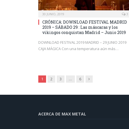
30 JUNIO, 2019
3
CRÓNICA: DOWNLOAD FESTIVAL MADRID
2019 – SÁBADO 29 : Las máscaras y los
vikingos conquistan Madrid – Junio 2019
DOWNLOAD FESTIVAL 2019 MADRID – 29 JUNIO 2019
CAJA MÁGICA Con una temperatura aún más…
Siguiente
1
2
3
…
6
ACERCA DE MAX METAL