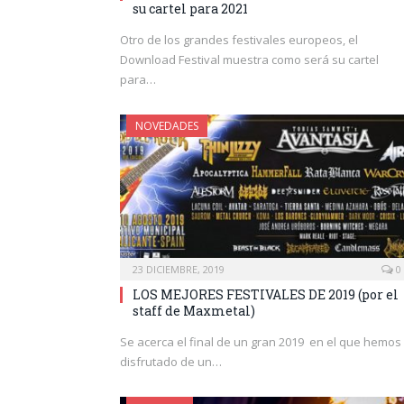
su cartel para 2021
Otro de los grandes festivales europeos, el
Download Festival muestra como será su cartel
para…
NOVEDADES
23 DICIEMBRE, 2019
0
LOS MEJORES FESTIVALES DE 2019 (por el
staff de Maxmetal)
Se acerca el final de un gran 2019 en el que hemos
disfrutado de un…