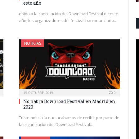
este año
ebido a la cancelación del Download Festival de este
año, los organizadores del festival han anunciado…
NOTICIAS
15 OCTUBRE, 2019
0
No habrá Download Festival en Madrid en
2020
Triste noticia la que acabamos de recibir por parte de
la organización del Download Festival…