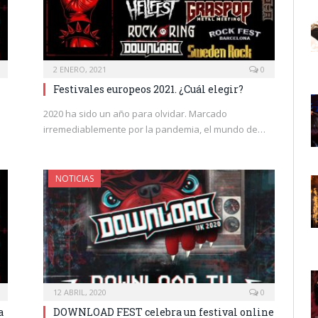
2 ENERO, 2021
0
Festivales europeos 2021. ¿Cuál elegir?
2020 ha sido un año para olvidar. Marcado
irremediablemente por la pandemia, el mundo de…
NOTICIAS
12 ABRIL, 2020
0
a
DOWNLOAD FEST celebra un festival online