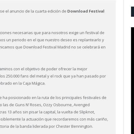
e el anuncio de la cuarta edición de
Download Festival
diciones necesarias que para nosotros exige un festival de
nos un periodo en el que nuestro deseo es replantearlo y
nicamos que Download Festival Madrid no se celebrará en
minos con el objetivo de poder ofrecer la mejor
los 250.000 fans del metal y el rock que ya han pasado por
ebrado en la Caja Mágica.
 ha posicionado en la ruta de los principales festivales de
o las de Guns N’ Roses, Ozzy Osbourne, Avenged
s 13 años sin pisar la capital, la vuelta de Slipknot,
posiblemente la actuación que recordaremos con más cariño,
ectoria de la banda liderada por Chester Bennington.