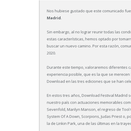
Nos hubiese gustado que este comunicado fues
Madrid
.
Sin embargo, al no lograr reunir todas las con
estas características, hemos optado por tomar
buscar un nuevo camino. Por esta razón, comu
2020.
Durante este tiempo, valoraremos diferentes ca
experiencia posible, que es la que se merecen 
Download en las tres ediciones que se han cel
En estos tres años, Download Festival Madrid se
nuestro país con actuaciones memorables com
Sevenfold, Marilyn Manson, el regreso de Tool tra
System Of A Down, Scorpions, Judas Priest o, 
la de Linkin Park, una de las últimas en la tray