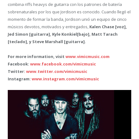
combina riffs heavys de guitarra con los patrones de batería
sobrenaturales por los que Jordison es conocido. Cuando llegó el
momento de formar la banda, Jordison unió un equipo de cinco
músicos devotos, motivados y entregados,
Kalen Chase [voz],
Jed Simon [guitarra], Kyle Konkiel[bajo], Matt Tarach
[teclado], y Steve Marshall [guitarra].
For more information, visit
www.vimicmusic.com
Facebook:
www.facebook.com/vimicmusic
Twitter:
www.twitter.com/vimicmusic
Instagram:
www.instagram.com/vimicmusic