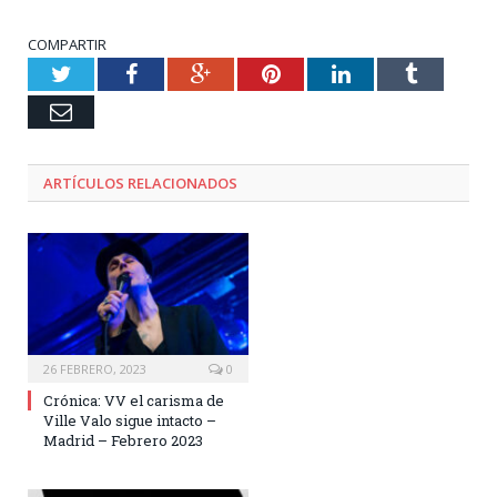
COMPARTIR
Twitter
Facebook
Google+
Pinterest
LinkedIn
Tumblr
Email
ARTÍCULOS RELACIONADOS
26 FEBRERO, 2023
0
Crónica: VV el carisma de
Ville Valo sigue intacto –
Madrid – Febrero 2023