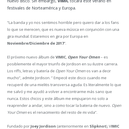
nuevo disco. Sin embargo,
VIMIC
tocará este verano en
festivales de Norteamérica y Europa.
“La banda y yo nos sentimos horrible pero quiero dar a los fans
lo que se merecen, que es nueva música en conjunción con una
gira mundial. Estaremos en gira por Europa en
Noviembre/Diciembre de 2017
″.
El próximo nuevo álbum de
VIMIC
,
Open Your Omen
– es
posiblemente el mayor triunfo de Jordison en su ilustre carrera.
Los riffs, letras y batería de
Open Your Omen
os van a decir
mucho”, admite Jordison. ” Empecé este disco cuando me
recuperé de una mielitis transversa aguda. Es literalmente lo que
me salvó y me ayudó a volver a encontrarme más sano que
nunca. Estos chicos y este álbum me empujaron no solo a
reaprender a andar, sino a como tocar la bateria de nuevo.
Open
Your Omen
es el renacimiento del resto de mi vida”.
Fundado por
Joey Jordison
(anteriormente en
Slipknot
), V
IMIC