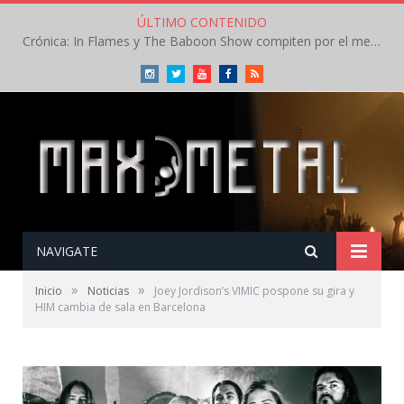
ÚLTIMO CONTENIDO
Crónica: In Flames y The Baboon Show compiten por el mejor concierto del día en el Leyendas del Rock – Viernes – Agosto 2026
Instagram
Twitter
Youtube
Facebook
RSS
NAVIGATE
»
»
Inicio
Noticias
Joey Jordison’s VIMIC pospone su gira y
HIM cambia de sala en Barcelona