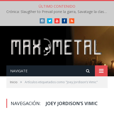
ÚLTIMO CONTENIDO
Crónica: Slaugther to Prevail pone la garra, Savatage la clase en la apertura del Leyendas del Rock – Miércoles – Agosto 2026
Instagram
Twitter
Youtube
Facebook
RSS
NAVIGATE
»
Inicio
Artículos etiquetados como "Joey Jordison’s Vimic"
NAVEGACIÓN:
JOEY JORDISON’S VIMIC