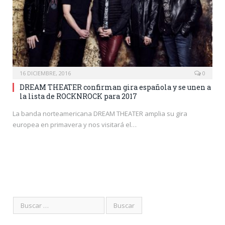
16 DICIEMBRE, 2016
0
DREAM THEATER confirman gira española y se unen a
la lista de ROCKNROCK para 2017
La banda norteamericana DREAM THEATER amplia su gira
europea en primavera y nos visitará el…