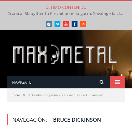
ÚLTIMO CONTENIDO
Crónica: Slaugther to Prevail pone la garra, Savatage la clase en la apertura del Leyendas del Rock – Miércoles – Agosto 2026
Instagram
Twitter
Youtube
Facebook
RSS
NAVIGATE
»
Inicio
Artículos etiquetados como "Bruce Dickinson"
NAVEGACIÓN:
BRUCE DICKINSON