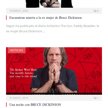
19 MAYO, 2020
0
Encuentran muerta a la ex mujer de Bruce Dickinson
Según ha publicado el diario británico The Sun, Paddy Bowden, la
ex mujer Bruce Dickinson,…
NOTICIAS
31 MAYO, 2019
1
Una noche con BRUCE DICKINSON