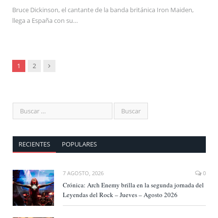
Bruce Dickinson, el cantante de la banda británica Iron Maiden,
llega a España con su…
Siguiente
1
2
RECIENTES
POPULARES
7 AGOSTO, 2026
0
Crónica: Arch Enemy brilla en la segunda jornada del
Leyendas del Rock – Jueves – Agosto 2026