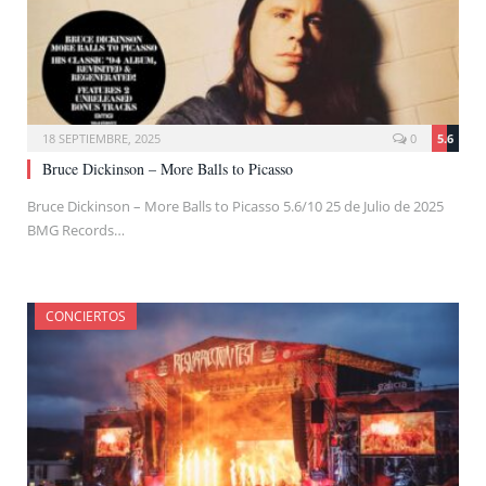
18 SEPTIEMBRE, 2025
0
5.6
Bruce Dickinson – More Balls to Picasso
Bruce Dickinson – More Balls to Picasso 5.6/10 25 de Julio de 2025
BMG Records…
CONCIERTOS