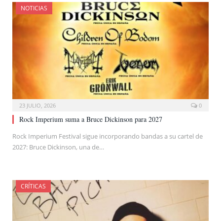
NOTICIAS
23 JULIO, 2026
0
Rock Imperium suma a Bruce Dickinson para 2027
Rock Imperium Festival sigue incorporando bandas a su cartel de
2027: Bruce Dickinson, una de…
CRÍTICAS