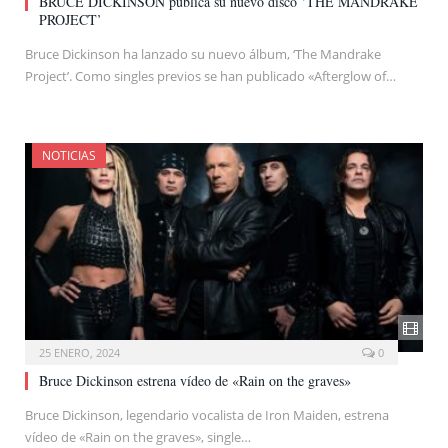
BRUCE DICKINSON publica su nuevo disco ‘THE MANDRAKE
PROJECT’
Bruce Dickinson ha lanzado su nuevo álbum, ‘The Mandrake
Project’. Como singles previos se han publicado «Afterglow of…
NOTICIAS
25 ENERO, 2024
0
Bruce Dickinson estrena vídeo de «Rain on the graves»
Bruce Dickinson, legendario vocalista de Iron Maiden, estrena
vídeo de «Rain on the graves», single…