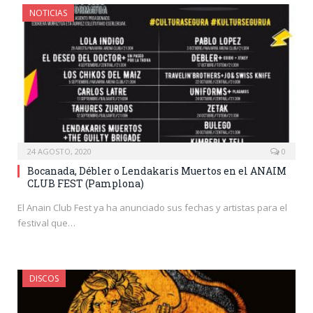
NOTICIAS
24 AGOSTO, 2020
0
Bocanada, Débler o Lendakaris Muertos en el ANAIM
CLUB FEST (Pamplona)
El Anain Club Fest ya ha anunciado sus fechas y artistas para el
festival que…
DISCOS