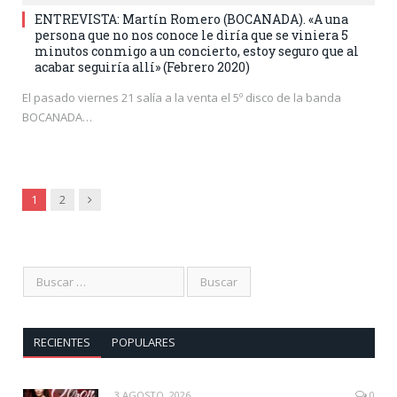
ENTREVISTA: Martín Romero (BOCANADA). «A una
persona que no nos conoce le diría que se viniera 5
minutos conmigo a un concierto, estoy seguro que al
acabar seguiría allí» (Febrero 2020)
El pasado viernes 21 salía a la venta el 5º disco de la banda
BOCANADA…
Siguiente
1
2
RECIENTES
POPULARES
3 AGOSTO, 2026
0