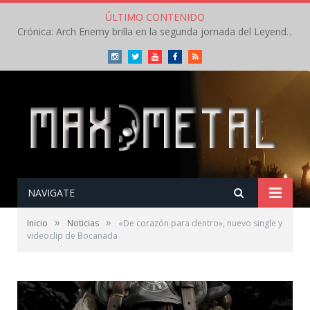
ÚLTIMO CONTENIDO
Crónica: Arch Enemy brilla en la segunda jornada del Leyendas del Rock – Jueves – Agosto 2026
Instagram
Twitter
Youtube
Facebook
RSS
NAVIGATE
»
»
Inicio
Noticias
«De corazón para dentro», nuevo single y
videoclip de Bocanada