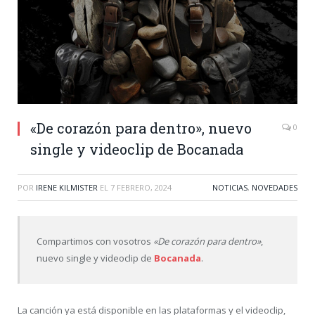
«De corazón para dentro», nuevo
0
single y videoclip de Bocanada
POR
IRENE KILMISTER
EL
7 FEBRERO, 2024
NOTICIAS
,
NOVEDADES
Compartimos con vosotros
«De corazón para dentro»
,
nuevo single y videoclip de
Bocanada
.
La canción ya está disponible en las plataformas y el videoclip,