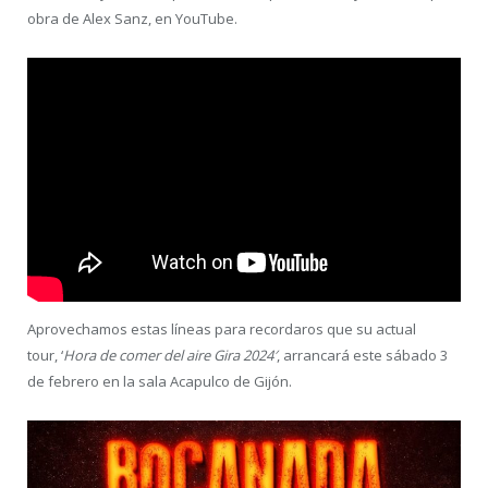
obra de Alex Sanz, en YouTube.
Aprovechamos estas líneas para recordaros que su actual
tour, ‘
Hora de comer del aire Gira 2024′
, arrancará este sábado 3
de febrero en la sala Acapulco de Gijón.