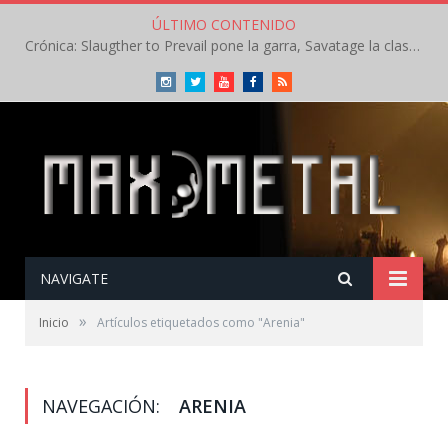
ÚLTIMO CONTENIDO
Crónica: Slaugther to Prevail pone la garra, Savatage la clase en la apertura del Leyendas del Rock – Miércoles – Agosto 2026
Instagram
Twitter
Youtube
Facebook
RSS
NAVIGATE
»
Inicio
Artículos etiquetados como "Arenia"
NAVEGACIÓN:
ARENIA