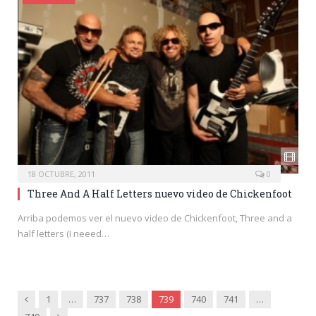
18 OCTUBRE, 2011
0
Three And A Half Letters nuevo video de Chickenfoot
Arriba podemos ver el nuevo video de Chickenfoot, Three and a
half letters (I neeed…
Anterior
1
…
737
738
739
740
741
…