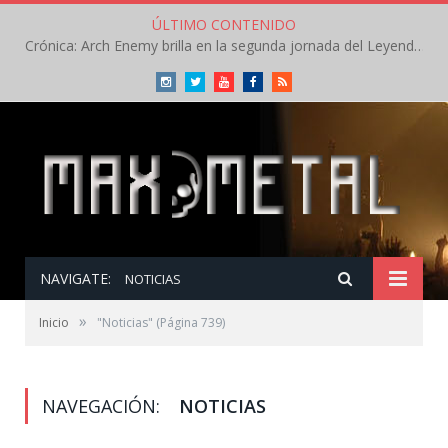
ÚLTIMO CONTENIDO
Crónica: Arch Enemy brilla en la segunda jornada del Leyendas del Rock – Jueves – Agosto 2026
Instagram
Twitter
Youtube
Facebook
RSS
NAVIGATE:
NOTICIAS
»
Inicio
"Noticias"
(Página 739)
NAVEGACIÓN:
NOTICIAS