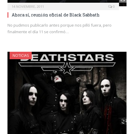
14 NOVIEMBRE, 2011
0
Ahora sí, reunión oficial de Black Sabbath
No pudimos publicarlo antes porque nos pilló fuera, pero
finalmente el día 11 se confirmó…
NOTICIAS