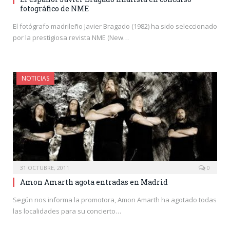
fotográfico de NME
El fotógrafo madrileño Javier Bragado (1982) ha sido seleccionado
por la prestigiosa revista NME (New…
NOTICIAS
31 OCTUBRE, 2011
0
Amon Amarth agota entradas en Madrid
Según nos informa la promotora, Amon Amarth ha agotado todas
las localidades para su concierto…