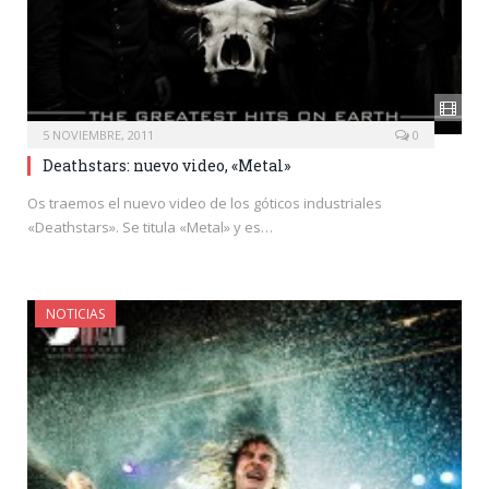
5 NOVIEMBRE, 2011
0
Deathstars: nuevo video, «Metal»
Os traemos el nuevo video de los góticos industriales
«Deathstars». Se titula «Metal» y es…
NOTICIAS