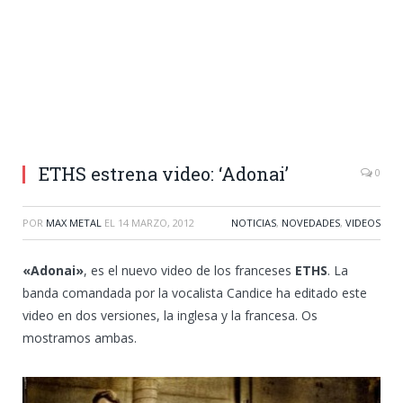
ETHS estrena video: ‘Adonai’
0
POR
MAX METAL
EL
14 MARZO, 2012
NOTICIAS
,
NOVEDADES
,
VIDEOS
«Adonai»
, es el nuevo video de los franceses
ETHS
. La
banda comandada por la vocalista Candice ha editado este
video en dos versiones, la inglesa y la francesa. Os
mostramos ambas.