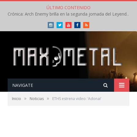
ÚLTIMO CONTENIDO
Crónica: Arch Enemy brilla en la segunda jornada del Leyendas del Rock – Jueves – Agosto 2026
Instagram
Twitter
Youtube
Facebook
RSS
NAVIGATE
»
»
Inicio
Noticias
ETHS estrena video: ‘Adonai’