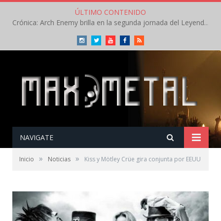
ÚLTIMO CONTENIDO
Crónica: Arch Enemy brilla en la segunda jornada del Leyendas del Rock – Jueves – Agosto 2026
Instagram
Twitter
Youtube
Facebook
RSS
NAVIGATE
»
»
Inicio
Noticias
Kiss y Mötley Crüe gira conjunta por EEUU