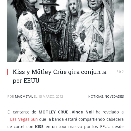
Kiss y Mötley Crüe gira conjunta
0
por EEUU
POR
MAX METAL
EL
15 MARZO, 2012
NOTICIAS
,
NOVEDADES
El cantante de
MÖTLEY CRÜE
,
Vince Neil
ha revelado a
Las Vegas Sun
que la banda estará compartiendo cabecera
de cartel con
KISS
en un tour masivo por los EEUU desde