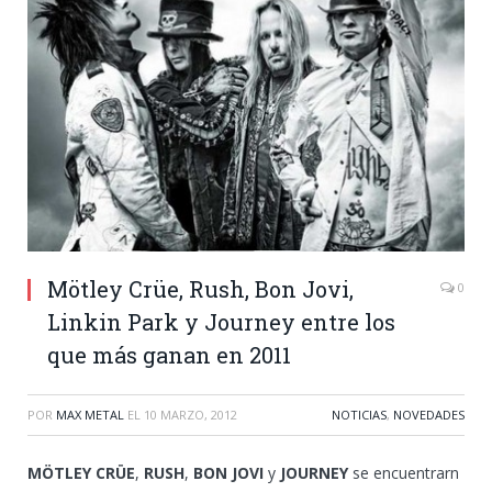
Mötley Crüe, Rush, Bon Jovi,
0
Linkin Park y Journey entre los
que más ganan en 2011
POR
MAX METAL
EL
10 MARZO, 2012
NOTICIAS
,
NOVEDADES
MÖTLEY CRÜE
,
RUSH
,
BON JOVI
y
JOURNEY
se encuentrarn