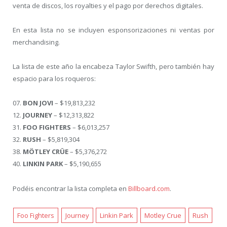
venta de discos, los royalties y el pago por derechos digitales.
En esta lista no se incluyen esponsorizaciones ni ventas por
merchandising.
La lista de este año la encabeza Taylor Swifth, pero también hay
espacio para los roqueros:
07.
BON JOVI
– $19,813,232
12.
JOURNEY
– $12,313,822
31.
FOO FIGHTERS
– $6,013,257
32.
RUSH
– $5,819,304
38.
MÖTLEY CRÜE
– $5,376,272
40.
LINKIN PARK
– $5,190,655
Podéis encontrar la lista completa en
Billboard.com
.
Foo Fighters
Journey
Linkin Park
Motley Crue
Rush