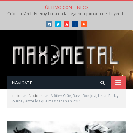
ÚLTIMO CONTENIDO
Crónica: Arch Enemy brilla en la segunda jornada del Leyendas del Rock – Jueves – Agosto 2026
Instagram
Twitter
Youtube
Facebook
RSS
NAVIGATE
»
»
Inicio
Noticias
Mötley Crüe, Rush, Bon Jovi, Linkin Park y
Journey entre los que más ganan en 2011