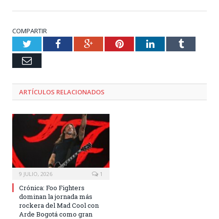
COMPARTIR
Twitter
Facebook
Google+
Pinterest
LinkedIn
Tumblr
Email
ARTÍCULOS RELACIONADOS
9 JULIO, 2026
1
Crónica: Foo Fighters
dominan la jornada más
rockera del Mad Cool con
Arde Bogotá como gran