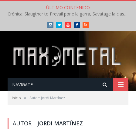
ÚLTIMO CONTENIDO
Crónica: Slaugther to Prevail pone la garra, Savatage la clase en la apertura del Leyendas del Rock – Miércoles – Agosto 2026
Instagram
Twitter
Youtube
Facebook
RSS
NAVIGATE
»
Inicio
Autor: Jordi Martínez
AUTOR
JORDI MARTÍNEZ