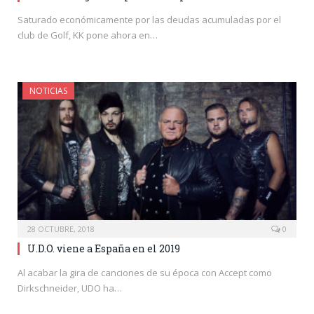
Saturado económicamente por las deudas acumuladas por el
club de Golf, KK pone ahora en…
NOTICIAS
28 OCTUBRE, 2018
0
U.D.O. viene a España en el 2019
Al acabar la gira de canciones de su época con Accept como
Dirkschneider, UDO ha…