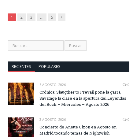
Siguiente
1
2
3
…
5
RECIENTES
POPULARES
6 AGOSTO, 2026
0
Crónica: Slaugther to Prevail pone la garra,
Savatage la clase en la apertura del Leyendas
del Rock – Miércoles – Agosto 2026
3 AGOSTO, 2026
0
Concierto de Anette Olzon en Agosto en
Madrid tocando temas de Nightwish