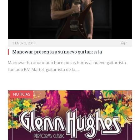
1 ENERO, 2019
1
Manowar presenta a su nuevo guitarrista
Manowar ha anunciado hace pocas horas al nuevo guitarrista
llamado E.V. Martel, guitarrista de la…
NOTICIAS