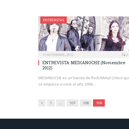
ENTREVISTAS
11 NOVIEMBRE, 2012
2
ENTREVISTA: MEDIANOCHE (Noviembre
2012)
MEDIANOCHE es un banda de Rock/Metal Gótico qu
se empieza a crear el año 2006…
Anterior
1
…
107
108
109