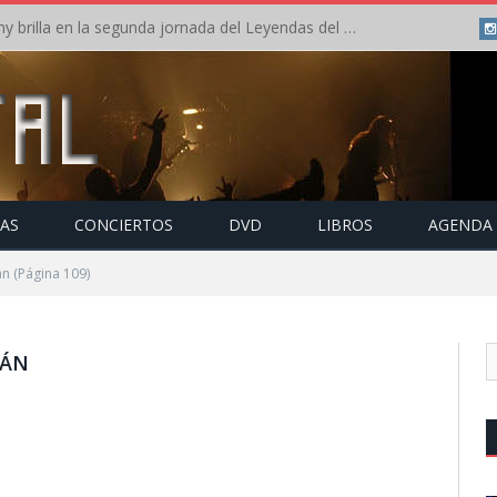
Crónica: Arch Enemy brilla en la segunda jornada del Leyendas del Rock – Jueves – Agosto 2026
TAS
CONCIERTOS
DVD
LIBROS
AGENDA
án
(Página 109)
ÑÁN