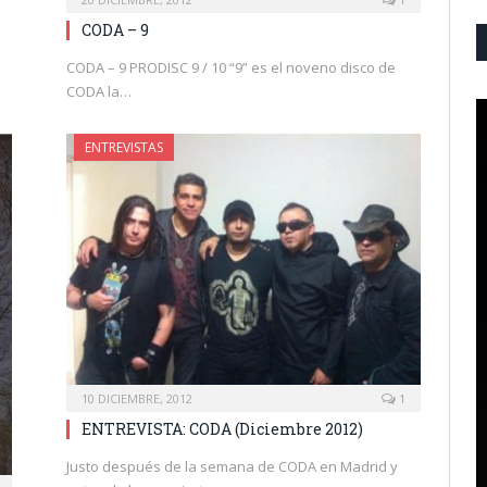
CODA – 9
CODA – 9 PRODISC 9 / 10 “9” es el noveno disco de
CODA la…
ENTREVISTAS
10 DICIEMBRE, 2012
1
ENTREVISTA: CODA (Diciembre 2012)
Justo después de la semana de CODA en Madrid y