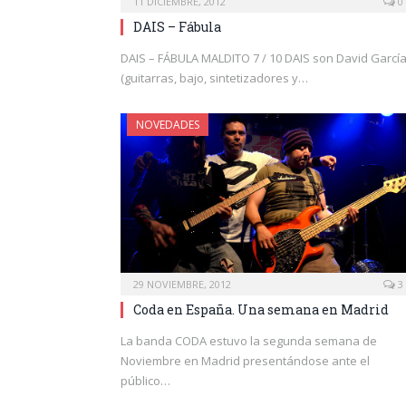
11 DICIEMBRE, 2012
0
DAIS – Fábula
DAIS – FÁBULA MALDITO 7 / 10 DAIS son David Garcí
(guitarras, bajo, sintetizadores y…
NOVEDADES
29 NOVIEMBRE, 2012
3
Coda en España. Una semana en Madrid
La banda CODA estuvo la segunda semana de
Noviembre en Madrid presentándose ante el
público…