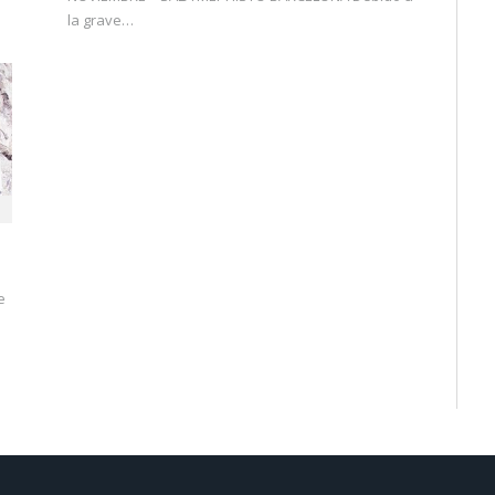
la grave…
e