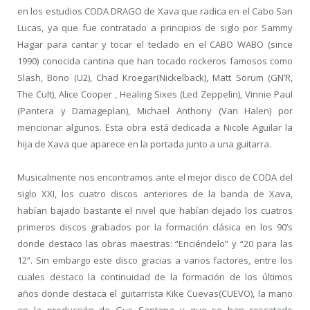
en los estudios CODA DRAGO de Xava que radica en el Cabo San
Lucas, ya que fue contratado a principios de siglo por Sammy
Hagar para cantar y tocar el teclado en el CABO WABO (since
1990) conocida cantina que han tocado rockeros famosos como
Slash, Bono (U2), Chad Kroegar(Nickelback), Matt Sorum (GN’R,
The Cult), Alice Cooper , Healing Sixes (Led Zeppelin), Vinnie Paul
(Pantera y Damageplan), Michael Anthony (Van Halen) por
mencionar algunos. Esta obra está dedicada a Nicole Aguilar la
hija de Xava que aparece en la portada junto a una guitarra.
Musicalmente nos encontramos ante el mejor disco de CODA del
siglo XXI, los cuatro discos anteriores de la banda de Xava,
habían bajado bastante el nivel que habían dejado los cuatros
primeros discos grabados por la formación clásica en los 90’s
donde destaco las obras maestras: “Enciéndelo” y “20 para las
12”. Sin embargo este disco gracias a varios factores, entre los
cuales destaco la continuidad de la formación de los últimos
años donde destaca el guitarrista Kike Cuevas(CUEVO), la mano