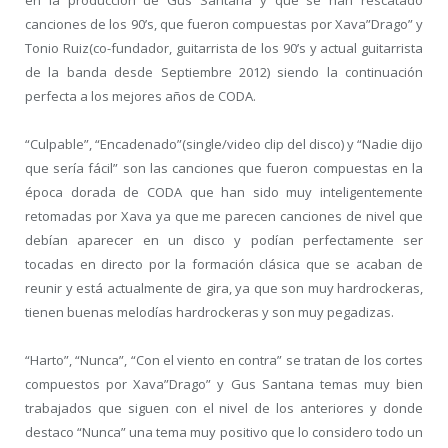
en la producción de Gus Santana y que se han rescatado
canciones de los 90’s, que fueron compuestas por Xava”Drago” y
Tonio Ruiz(co-fundador, guitarrista de los 90’s y actual guitarrista
de la banda desde Septiembre 2012) siendo la continuación
perfecta a los mejores años de CODA.
“Culpable”, “Encadenado”(single/video clip del disco) y “Nadie dijo
que sería fácil” son las canciones que fueron compuestas en la
época dorada de CODA que han sido muy inteligentemente
retomadas por Xava ya que me parecen canciones de nivel que
debían aparecer en un disco y podían perfectamente ser
tocadas en directo por la formación clásica que se acaban de
reunir y está actualmente de gira, ya que son muy hardrockeras,
tienen buenas melodías hardrockeras y son muy pegadizas.
“Harto”, “Nunca”, “Con el viento en contra” se tratan de los cortes
compuestos por Xava”Drago” y Gus Santana temas muy bien
trabajados que siguen con el nivel de los anteriores y donde
destaco “Nunca” una tema muy positivo que lo considero todo un