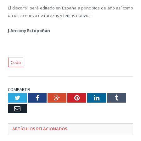
El disco “9” será editado en España a principios de año así como
un disco nuevo de rarezas y temas nuevos.
J.Antony Estopañán
Coda
COMPARTIR
Twitter
Facebook
Google+
Pinterest
LinkedIn
Tumblr
Email
ARTÍCULOS RELACIONADOS