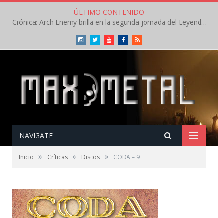
ÚLTIMO CONTENIDO
Crónica: Arch Enemy brilla en la segunda jornada del Leyendas del Rock – Jueves – Agosto 2026
Instagram
Twitter
Youtube
Facebook
RSS
NAVIGATE
»
»
»
Inicio
Críticas
Discos
CODA – 9