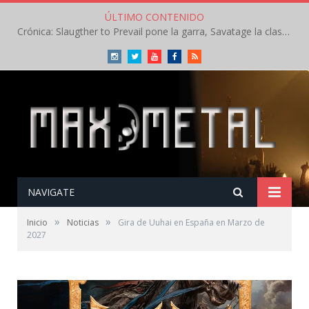
ÚLTIMO CONTENIDO
Crónica: Slaugther to Prevail pone la garra, Savatage la clase en la apertura del Leyendas del Rock – Miércoles – Agosto 2026
Instagram
Twitter
Youtube
Facebook
RSS
NAVIGATE
»
»
Inicio
Noticias
Gira de Uuhai en España en Marzo de
2027