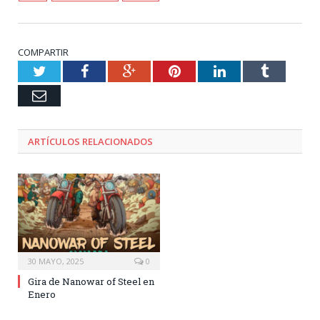
COMPARTIR
Twitter
Facebook
Google+
Pinterest
LinkedIn
Tumblr
Email
ARTÍCULOS RELACIONADOS
30 MAYO, 2025
0
Gira de Nanowar of Steel en
Enero