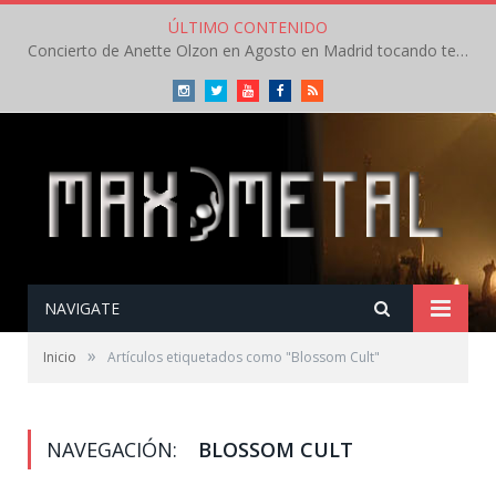
ÚLTIMO CONTENIDO
Concierto de Anette Olzon en Agosto en Madrid tocando temas de Nightwish
Instagram
Twitter
Youtube
Facebook
RSS
NAVIGATE
»
Inicio
Artículos etiquetados como "Blossom Cult"
NAVEGACIÓN:
BLOSSOM CULT