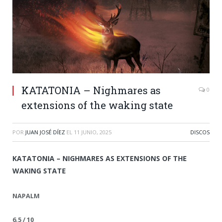
KATATONIA – Nighmares as
0
extensions of the waking state
POR
JUAN JOSÉ DÍEZ
EL
11 JUNIO, 2025
DISCOS
KATATONIA – NIGHMARES AS EXTENSIONS OF THE
WAKING STATE
NAPALM
6.5 / 10