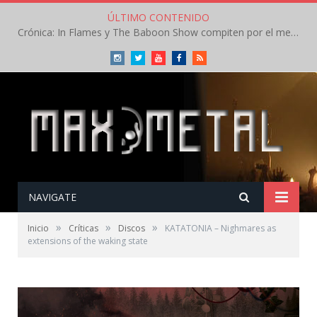
ÚLTIMO CONTENIDO
Crónica: In Flames y The Baboon Show compiten por el mejor concierto del día en el Leyendas del Rock – Viernes – Agosto 2026
Instagram
Twitter
Youtube
Facebook
RSS
NAVIGATE
»
»
»
Inicio
Críticas
Discos
KATATONIA – Nighmares as
extensions of the waking state