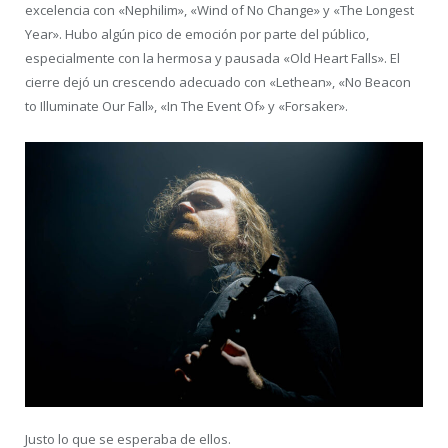
excelencia con «Nephilim», «Wind of No Change» y «The Longest
Year». Hubo algún pico de emoción por parte del público,
especialmente con la hermosa y pausada «Old Heart Falls». El
cierre dejó un crescendo adecuado con «Lethean», «No Beacon
to Illuminate Our Fall», «In The Event Of» y «Forsaker».
Justo lo que se esperaba de ellos.