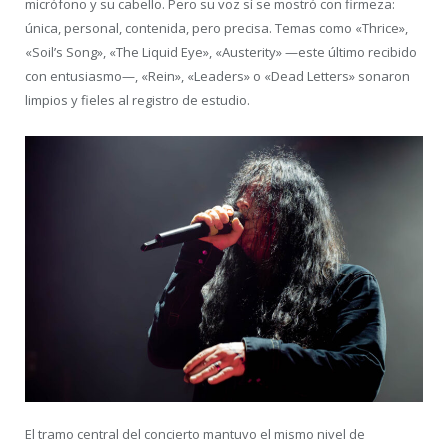
micrófono y su cabello. Pero su voz sí se mostró con firmeza:
única, personal, contenida, pero precisa. Temas como «Thrice»,
«Soil’s Song», «The Liquid Eye», «Austerity» —este último recibido
con entusiasmo—, «Rein», «Leaders» o «Dead Letters» sonaron
limpios y fieles al registro de estudio.
El tramo central del concierto mantuvo el mismo nivel de