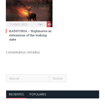
11 JUNIO, 2025
0
6.5
KATATONIA – Nighmares as
extensions of the waking
state
Comentarios cerrados
RECIENTES
POPULARES