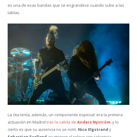
es una de esas bandas que se engrandece cuando sube a las
tablas.
La cita tenía, además, un componente especial: era la primera
actuación en Madrid
tras la salida de
Anders Nyström
, y lo
cierto es que su ausencia no se notó.
Nico Elgstrand
y
Sebastian Svalland
asumieron el relevo con solvencia,