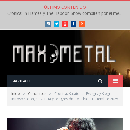
ÚLTIMO CONTENIDO
Crónica: In Flames y The Baboon Show compiten por el mejor concierto del día en el Leyendas del Rock – Viernes – Agosto 2026
Instagram
Twitter
Youtube
Facebook
RSS
NAVIGATE
»
»
Inicio
Conciertos
Crónica: Katatonia, Evergry y Klogr,
introspección, solvencia y progresión – Madrid – Diciembre 2025