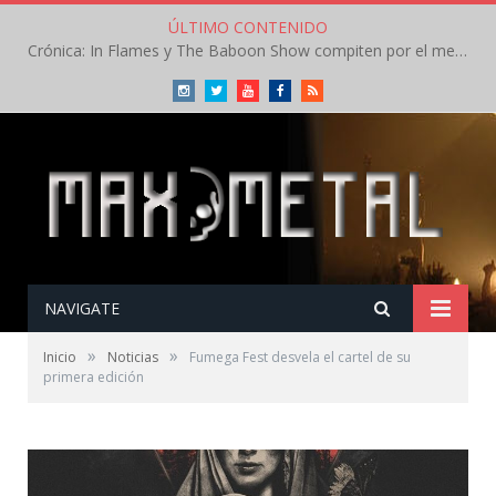
ÚLTIMO CONTENIDO
Crónica: In Flames y The Baboon Show compiten por el mejor concierto del día en el Leyendas del Rock – Viernes – Agosto 2026
Instagram
Twitter
Youtube
Facebook
RSS
NAVIGATE
»
»
Inicio
Noticias
Fumega Fest desvela el cartel de su
primera edición