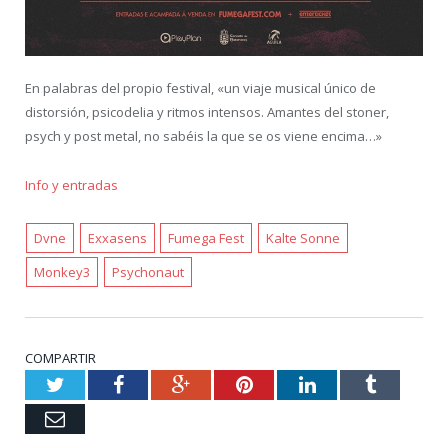
En palabras del propio festival, «un viaje musical único de
distorsión, psicodelia y ritmos intensos. Amantes del stoner,
psych y post metal, no sabéis la que se os viene encima…»
Info y entradas
Dvne
Exxasens
Fumega Fest
Kalte Sonne
Monkey3
Psychonaut
COMPARTIR
Twitter
Facebook
Google+
Pinterest
LinkedIn
Tumblr
Email