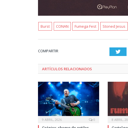
Burst
CONAN
Fumega Fest
Stoned Jesus
COMPARTIR
Twi
ARTÍCULOS RELACIONADOS
9 ABRIL, 2026
0
8 ABRIL, 2
Crónica: choque de estilos
Cartel p