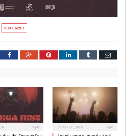
Wet Cactus
tter
Facebook
Google+
Pinterest
LinkedIn
Tumblr
Email
026
0
31 MARZO, 2026
0
or días del Fumega Fest
Agenda para el mes de Abril