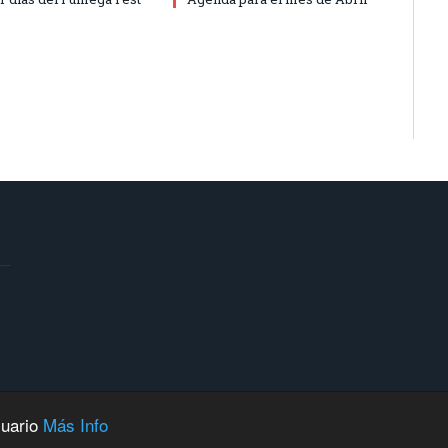
suario
Más Info