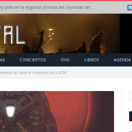
Crónica: Arch Enemy brilla en la segunda jornada del Leyendas del Rock – Jueves – Agosto 2026
TAS
CONCIERTOS
DVD
LIBROS
AGENDA
esenta su cartel al completo para 2026