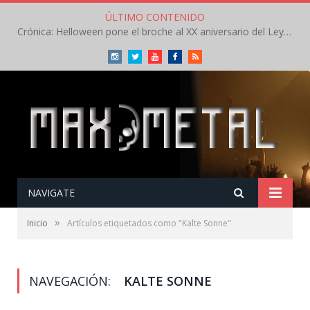
ÚLTIMO CONTENIDO
Crónica: Helloween pone el broche al XX aniversario del Leyendas del Rock – Sábado – Agosto 2026
Instagram
Twitter
Youtube
Facebook
RSS
NAVIGATE
»
Inicio
Artículos etiquetados como "Kalte Sonne"
NAVEGACIÓN:
KALTE SONNE