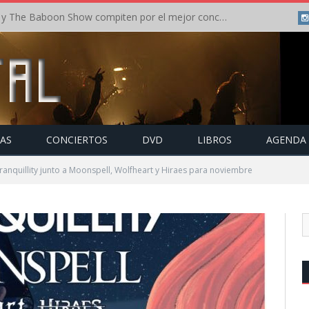
Crónica: In Flames y The Baboon Show compiten por el mejor concierto del día en el Leyendas del Rock – Viernes – Agosto 2026
TAS
CONCIERTOS
DVD
LIBROS
AGENDA
ranquillity junto a Moonspell, Wolfheart y Hiraes para noviembre