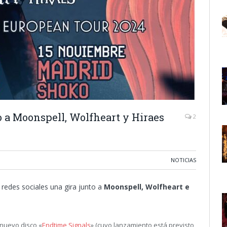
o a Moonspell, Wolfheart y Hiraes
2
NOTICIAS
 redes sociales una gira junto a
Moonspell, Wolfheart e
nuevo disco «
Endtime Signals
» (cuyo lanzamiento está previsto