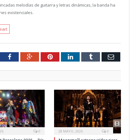
rincadas melodías de guitarra y letras dinámicas, la banda ha
es existenciales.
eart
tter
Facebook
Google+
Pinterest
LinkedIn
Tumblr
Email
026
0
28 MAYO, 2026
0
t Barcelona 2026 – Día
Moonspell estrena vídeo para