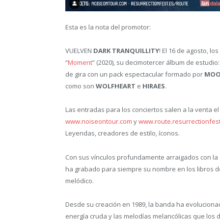
Esta es la nota del promotor:
VUELVEN
DARK TRANQUILLITY
! El 16 de agosto, l
“
Moment
” (2020), su decimotercer álbum de estudio
de gira con un pack espectacular formado por
MOO
como son
WOLFHEART
e
HIRAES
.
Las entradas para los conciertos salen a la venta e
www.noiseontour.com
y
www.route.resurrectionfes
Leyendas, creadores de estilo, íconos.
Con sus vínculos profundamente arraigados con l
ha grabado para siempre su nombre en los libros de
melódico.
Desde su creación en 1989, la banda ha evolucionad
energía cruda y las melodías melancólicas que los de