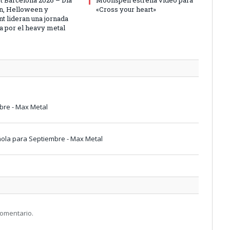
on, Helloween y
«Cross your heart»
t lideran una jornada
 por el heavy metal
bre - Max Metal
ñola para Septiembre - Max Metal
comentario.