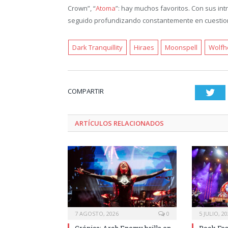
Crown”, “
Atoma
”: hay muchos favoritos. Con sus int
seguido profundizando constantemente en cuestion
Dark Tranquillity
Hiraes
Moonspell
Wolfh
COMPARTIR
Twi
ARTÍCULOS RELACIONADOS
7 AGOSTO, 2026
0
5 JULIO, 2
Crónica: Arch Enemy brilla en
Rock Fes