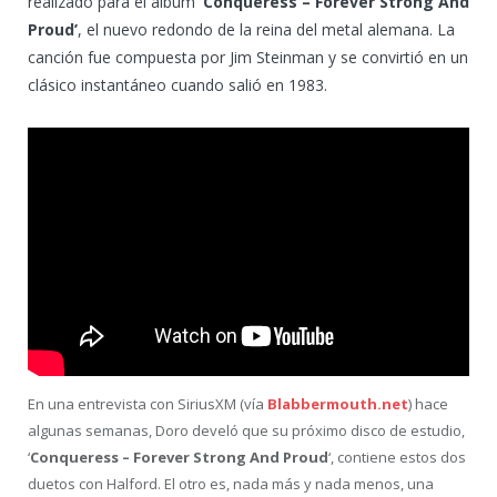
realizado para el álbum
‘Conqueress – Forever Strong And
Proud’
, el nuevo redondo de la reina del metal alemana. La
canción fue compuesta por Jim Steinman y se convirtió en un
clásico instantáneo cuando salió en 1983.
En una entrevista con SiriusXM (vía
Blabbermouth.net
) hace
algunas semanas, Doro develó que su próximo disco de estudio,
‘
Conqueress – Forever Strong And Proud
‘, contiene estos dos
duetos con Halford. El otro es, nada más y nada menos, una