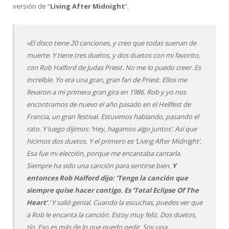
versión de “
Living After Midnight
”.
«El disco tiene 20 canciones, y creo que todas suenan de
muerte. Y tiene tres duetos, y dos duetos con mi favorito,
con Rob Halford de Judas Priest. No me lo puedo creer. Es
increíble. Yo era una gran, gran fan de Priest. Ellos me
llevaron a mi primera gran gira en 1986. Rob y yo nos
encontramos de nuevo el año pasado en el Hellfest de
Francia, un gran festival. Estuvimos hablando, pasando el
rato. Y luego dijimos: ‘Hey, hagamos algo juntos’. Así que
hicimos dos duetos. Y el primero es ‘Living After Midnight’.
Esa fue mi elección, porque me encantaba cantarla.
Siempre ha sido una canción para sentirse bien.
Y
entonces Rob Halford dijo: ‘Tengo la canción que
siempre quise hacer contigo. Es ‘Total Eclipse Of The
Heart’
.’ Y salió genial. Cuando la escuchas, puedes ver que
a Rob le encanta la canción. Estoy muy feliz. Dos duetos,
tío. Eso es más de lo que puedo pedir. Soy una