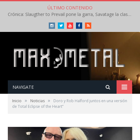
ÚLTIMO CONTENIDO
Crónica: Slaugther to Prevail pone la garra, Savatage la clase en la apertura del Leyendas del Rock – Miércoles – Agosto 2026
Instagram
Twitter
Youtube
Facebook
RSS
NAVIGATE
»
»
Inicio
Noticias
Doro y Rob Halford juntos en una versión
de Total Eclipse of the Heart”