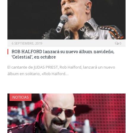
6 SEPTIEMBRE, 2019
0
ROB HALFORD lanzará su nuevo álbum navideño,
‘Celestial’, en octubre
El cantante de JUDAS PRIEST, Rob Halford, lanzará un nuevo
álbum en solitario, «Rob Halford…
NOTICIAS