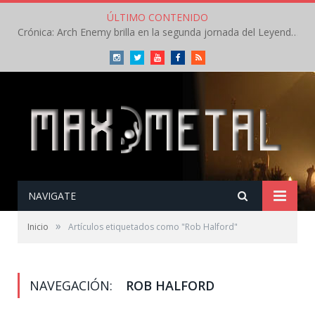
ÚLTIMO CONTENIDO
Crónica: Arch Enemy brilla en la segunda jornada del Leyendas del Rock – Jueves – Agosto 2026
Instagram
Twitter
Youtube
Facebook
RSS
NAVIGATE
»
Inicio
Artículos etiquetados como "Rob Halford"
NAVEGACIÓN:
ROB HALFORD