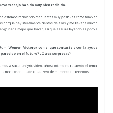
evo trabajo ha sido muy bien recibido.
dices estamos recibiendo respuestas muy positivas como también
cas porque hay literalmente cientos de ellas y me llevaría mucho
engo nada mejor que hacer, así que seguiré leyéndolas poco a
 «Rum, Women, Victory» con el que contasteis con la ayuda
o parecido en el futuro? ¿Otras sorpresas?
vamos a sacar un lyric vídeo, ahora mismo no recuerdo el tema.
remos más cosas desde casa. Pero de momento no tenemos nada