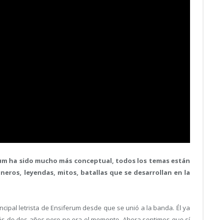
bum ha sido mucho más conceptual, todos los temas están
neros, leyendas, mitos, batallas que se desarrollan en la
incipal letrista de Ensiferum desde que se unió a la banda. Él ya
más de dos años pero no era el momento. Ahora sentimos que sí