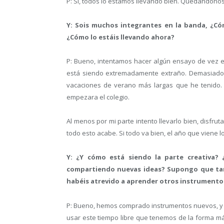
P: Sí, todos lo estamos llevando bien. Quedándonos
Y: Sois muchos integrantes en la banda, ¿Có
¿Cómo lo estáis llevando ahora?
P: Bueno, intentamos hacer algún ensayo de vez 
está siendo extremadamente extraño. Demasiado 
vacaciones de verano más largas que he tenido. 
empezara el colegio.
Al menos por mi parte intento llevarlo bien, disfr
todo esto acabe. Si todo va bien, el año que viene 
Y: ¿Y cómo está siendo la parte creativa?
compartiendo nuevas ideas? Supongo que tam
habéis atrevido a aprender otros instrument
P: Bueno, hemos comprado instrumentos nuevos, y 
usar este tiempo libre que tenemos de la forma más