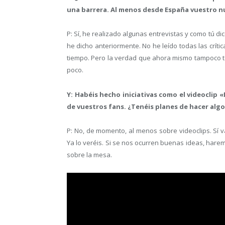
una barrera. Al menos desde España vuestro nu
P: Sí, he realizado algunas entrevistas y como tú 
he dicho anteriormente. No he leído todas las críti
tiempo. Pero la verdad que ahora mismo tampoco t
poco.
Y: Habéis hecho iniciativas como el videoclip
de vuestros fans. ¿Tenéis planes de hacer alg
P: No, de momento, al menos sobre videoclips. Sí 
Ya lo veréis. Si se nos ocurren buenas ideas, ha
sobre la mesa.