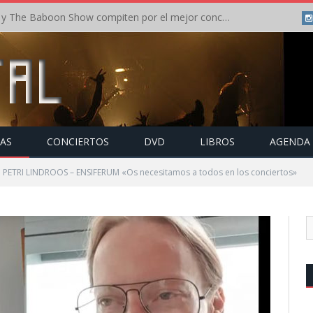
Crónica: In Flames y The Baboon Show compiten por el mejor concierto del día en el Leyendas del Rock – Viernes – Agosto 2026
TAS
CONCIERTOS
DVD
LIBROS
AGENDA
 PETRI LINDROOS – ENSIFERUM «Os necesitamos a todos en los conciertos»