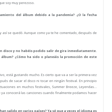
 que soy muy perezoso.
zamiento del álbum debido a la pandemia? ¿O la fecha
e, y así se quedó. Aunque como ya te he comentado, después de
un disco y no habéis podido salir de gira inmediatamente.
 álbum? ¿Cómo ha sido o planeáis la promoción de este
ivo, está gustando mucho. Es cierto que va a ser la primera vez
és de sacar el disco ni tocar en ningún festival. En principio
actuaciones en muchos festivales, Summer Breeze, Leyendas…
te ya conocerá las canciones cuando finalmente podamos hacer
 han salido en varios países? Ya sé que a veces el idioma es