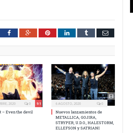
tter
Facebook
Google+
Pinterest
LinkedIn
Tumblr
Email
MBRE, 2020
0
9.1
6 AGOSTO, 2020
0
– Even the devil
Nuevos lanzamientos de
METALLICA, GOJIRA,
STRYPER, U.D.O., HALESTORM,
ELLEFSON y SATRIANI