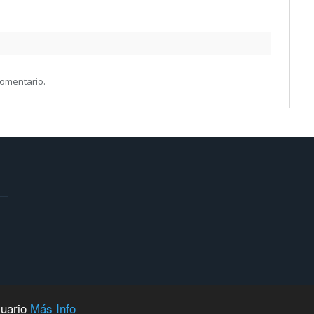
comentario.
suario
Más Info