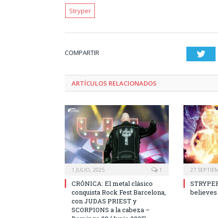
Stryper
COMPARTIR
Twi
ARTÍCULOS RELACIONADOS
1 JULIO, 2025
1
27 SEPTIE
CRÓNICA: El metal clásico
STRYPER 
conquista Rock Fest Barcelona,
believes
con JUDAS PRIEST y
SCORPIONS a la cabeza –