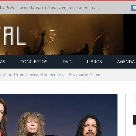
Crónica: Slaugther to Prevail pone la garra, Savatage la clase en la apertura del Leyendas del Rock – Miércoles – Agosto 2026
TAS
CONCIERTOS
DVD
LIBROS
AGENDA
a «Blood from above», el primer single de su nuevo álbum