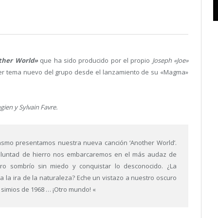
ther World»
que ha sido producido por el propio
Joseph «Joe»
mer tema nuevo del grupo desde el lanzamiento de su «Magma»
ien y Sylvain Favre.
asmo presentamos nuestra nueva canción ‘Another World’.
voluntad de hierro nos embarcaremos en el más audaz de
uro sombrío sin miedo y conquistar lo desconocido. ¿La
la ira de la naturaleza? Eche un vistazo a nuestro oscuro
s simios de 1968 … ¡Otro mundo! «