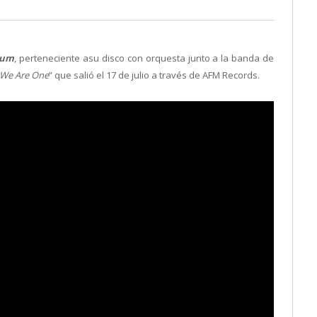
ium
, perteneciente asu disco con orquesta junto a la banda de
We Are One
” que salió el 17 de julio a través de AFM Records.