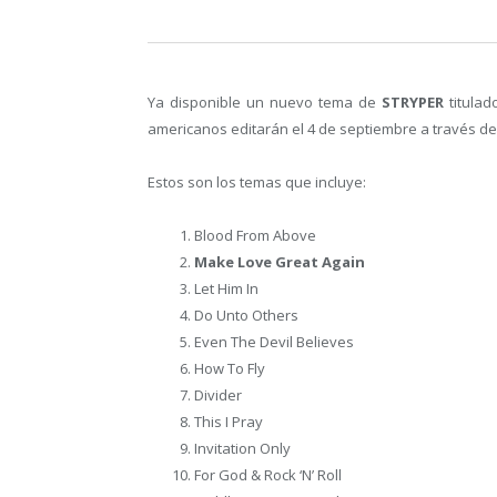
Ya disponible un nuevo tema de
STRYPER
titulad
americanos editarán el 4 de septiembre a través de 
Estos son los temas que incluye:
Blood From Above
Make Love Great Again
Let Him In
Do Unto Others
Even The Devil Believes
How To Fly
Divider
This I Pray
Invitation Only
For God & Rock ‘N’ Roll