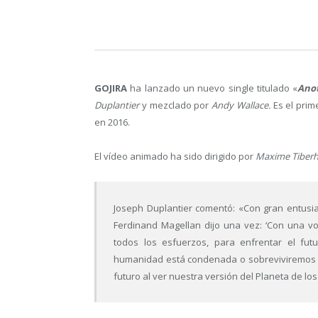
GOJIRA
ha lanzado un nuevo single titulado «
Ano
Duplantier
y mezclado por
Andy Wallace.
Es el pri
en 2016.
El vídeo animado ha sido dirigido por
Maxime Tiberhg
Joseph Duplantier comentó: «Con gran entusi
Ferdinand Magellan dijo una vez: ‘Con una 
todos los esfuerzos, para enfrentar el fut
humanidad está condenada o sobreviviremos a 
futuro al ver nuestra versión del Planeta de lo