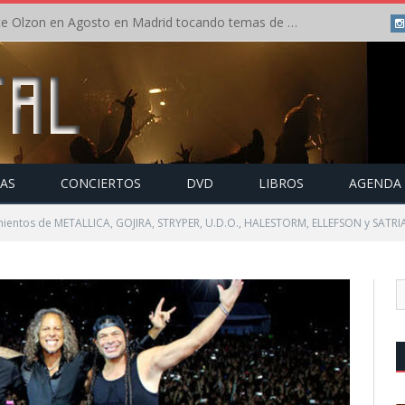
Concierto de Anette Olzon en Agosto en Madrid tocando temas de Nightwish
TAS
CONCIERTOS
DVD
LIBROS
AGENDA
ientos de METALLICA, GOJIRA, STRYPER, U.D.O., HALESTORM, ELLEFSON y SATRI