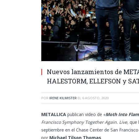
Nuevos lanzamientos de META
HALESTORM, ELLEFSON y SA
POR
IRENE KILMISTER
EL
6 AGOSTO, 2020
METALLICA
publican video de «
Moth Into Fla
Francisco Symphony Together Again. Live,
que l
septiembre en el Chase Center de San Francisco 
por
Michael Tilson Thomas
.