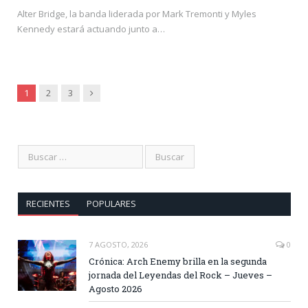
Alter Bridge, la banda liderada por Mark Tremonti y Myles
Kennedy estará actuando junto a…
Siguiente
1
2
3
RECIENTES
POPULARES
7 AGOSTO, 2026
0
Crónica: Arch Enemy brilla en la segunda
jornada del Leyendas del Rock – Jueves –
Agosto 2026