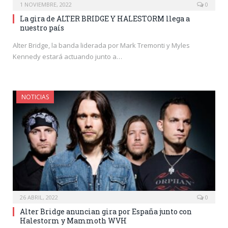
1 NOVIEMBRE, 2022
0
La gira de ALTER BRIDGE Y HALESTORM llega a
nuestro país
Alter Bridge, la banda liderada por Mark Tremonti y Myles
Kennedy estará actuando junto a…
NOTICIAS
26 ABRIL, 2022
0
Alter Bridge anuncian gira por España junto con
Halestorm y Mammoth WVH