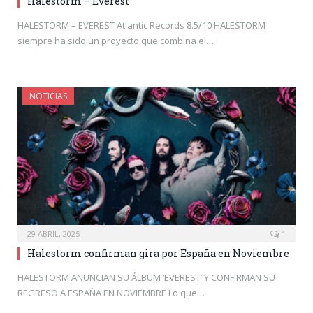
Halestorm – Everest
HALESTORM – EVEREST Atlantic Records 8.5/10 HALESTORM
siempre ha sido un proyecto que combina el…
NOTICIAS
29 ABRIL, 2025
1
Halestorm confirman gira por España en Noviembre
HALESTORM ANUNCIAN SU ÁLBUM ‘EVEREST’ Y CONFIRMAN SU
REGRESO A ESPAÑA EN NOVIEMBRE Lo que…