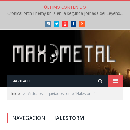
ÚLTIMO CONTENIDO
Crónica: Arch Enemy brilla en la segunda jornada del Leyendas del Rock – Jueves – Agosto 2026
Instagram
Twitter
Youtube
Facebook
RSS
NAVIGATE
»
Inicio
Artículos etiquetados como "Halestorm"
NAVEGACIÓN:
HALESTORM